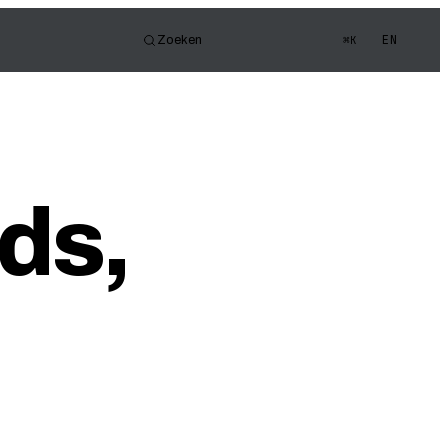
EN
Zoeken
⌘K
or
e FOV
gen Quiz
lds,