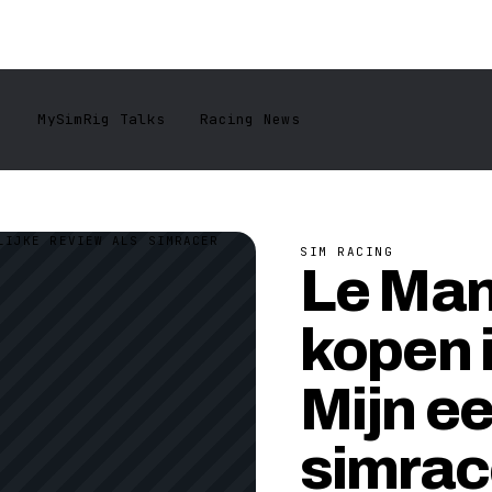
n
MySimRig Talks
Racing News
SIM RACING
Le Man
kopen 
Mijn ee
simrac