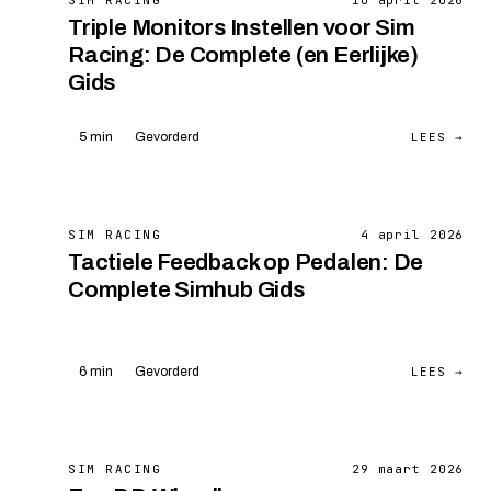
SIM RACING
10 april 2026
Triple Monitors Instellen voor Sim
Racing: De Complete (en Eerlijke)
Gids
LEES →
5 min
Gevorderd
SIM RACING
4 april 2026
Tactiele Feedback op Pedalen: De
Complete Simhub Gids
LEES →
6 min
Gevorderd
SIM RACING
29 maart 2026