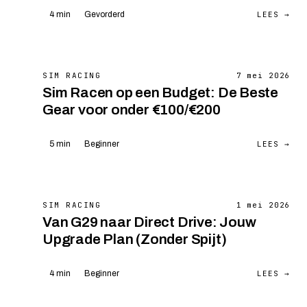
LEES →
4 min
Gevorderd
SIM RACING
7 mei 2026
Sim Racen op een Budget: De Beste
Gear voor onder €100/€200
LEES →
5 min
Beginner
SIM RACING
1 mei 2026
Van G29 naar Direct Drive: Jouw
Upgrade Plan (Zonder Spijt)
LEES →
4 min
Beginner