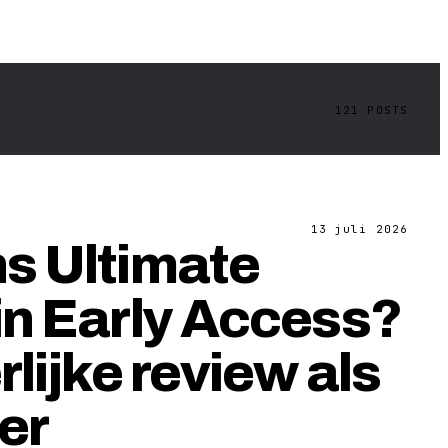
121
POSTS
13 juli 2026
s Ultimate
in Early Access?
rlijke review als
er