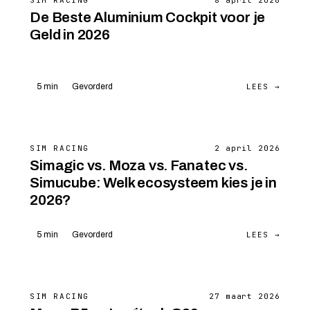
SIM RACING
8 april 2026
De Beste Aluminium Cockpit voor je
Geld in 2026
LEES →
5 min
Gevorderd
SIM RACING
2 april 2026
Simagic vs. Moza vs. Fanatec vs.
Simucube: Welk ecosysteem kies je in
2026?
LEES →
5 min
Gevorderd
SIM RACING
27 maart 2026