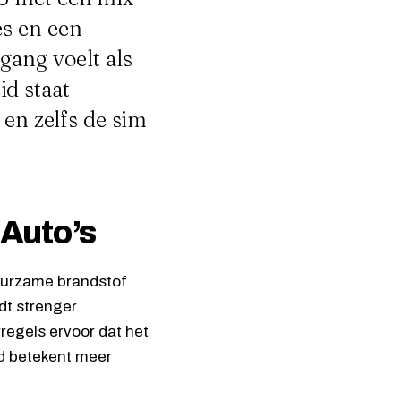
es en een
gang voelt als
d staat
 en zelfs de sim
Auto’s
uurzame brandstof
dt strenger
regels ervoor dat het
nd betekent meer