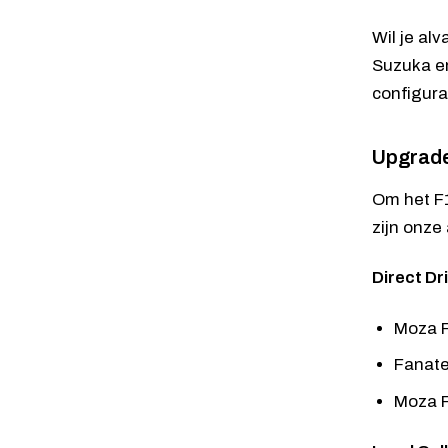
Wil je al
Suzuka en
configura
Upgrade 
Om het F1
zijn onze
Direct Dr
Moza 
Fanat
Moza 