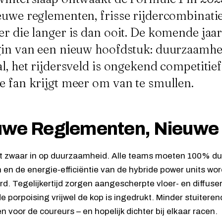
euwe reglementen, frisse rijdercombinati
r die langer is dan ooit. De komende jaar
gin van een nieuw hoofdstuk: duurzaamhei
l, het rijdersveld is ongekend competitief
e fan krijgt meer om van te smullen.
uwe Reglementen, Nieuwe 
et zwaar in op duurzaamheid. Alle teams moeten 100% d
 en de energie-efficiëntie van de hybride power units wor
d. Tegelijkertijd zorgen aangescherpte vloer- en diffuser
e porpoising vrijwel de kop is ingedrukt. Minder stuitere
n voor de coureurs – en hopelijk dichter bij elkaar racen.