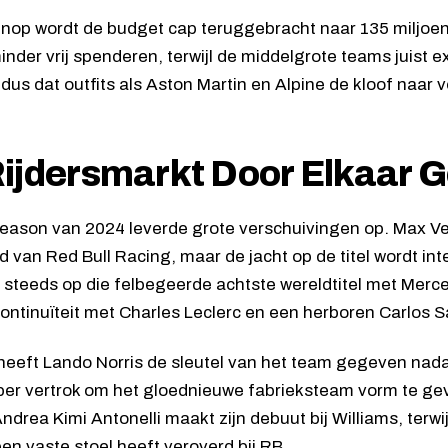
op wordt de budget cap teruggebracht naar 135 miljoen
nder vrij spenderen, terwijl de middelgrote teams juist ex
dus dat outfits als Aston Martin en Alpine de kloof naar 
ijdersmarkt Door Elkaar 
 season van 2024 leverde grote verschuivingen op. Max Ver
 van Red Bull Racing, maar de jacht op de titel wordt int
 steeds op die felbegeerde achtste wereldtitel met Merced
continuïteit met Charles Leclerc en een herboren Carlos S
eeft Lando Norris de sleutel van het team gegeven nadat
er vertrok om het gloednieuwe fabrieksteam vorm te gev
Andrea Kimi Antonelli maakt zijn debuut bij Williams, terw
een vaste stoel heeft veroverd bij RB.