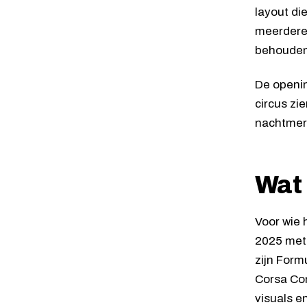
layout di
meerdere 
behouden
De openin
circus zi
nachtmerr
Wat 
Voor wie 
2025 met
zijn Form
Corsa Com
visuals e