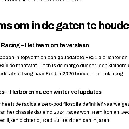
s om in de gaten te houd
 Racing – Het team om te verslaan
appen in topvorm en een geüpdatete RB21 die lichter en e
d Bull de maatstaf. Toch is de marge dunner; een kleiner
e afsplitsing naar Ford in 2026 houden de druk hoog.
s – Herboren na een winter vol updates
heeft de radicale zero-pod filosofie definitief vaarwelg
van het chassis dat eind 2024 races won. Hamilton en Geo
n lijken dichter bij Red Bull te zitten dan in jaren.