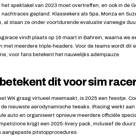
e het spektakel van 2023 moet overtreffen, en ook in de G
nachtraces gepland. Klassiekers als Spa, Monza en Suzu
, al staan ze onder voortdurende evaluatie vanwege du
gsrace vindt plaats op 16 maart in Bahrein, waarna we ee
en met meerdere triple-headers. Voor de teams wordt dit e
ie; voor fans betekent het nauwelijks adempauze.
betekent dit voor sim race
het WK graag virtueel meemaakt, is 2025 een feestje. C
 de nieuwste aerodynamische tweaks. iRacing werkt aan 
ule auto en organiseert opnieuw meerdere officiële speci
petizione krijgt een 2025-livery pack, inclusief de duu
n aangepaste pitstopprocedures.