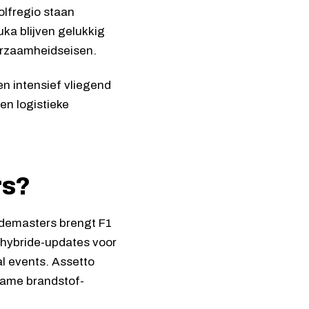
olfregio staan
ka blijven gelukkig
urzaamheidseisen.
n intensief vliegend
en logistieke
rs?
odemasters brengt F1
hybride-updates voor
al events. Assetto
rzame brandstof-