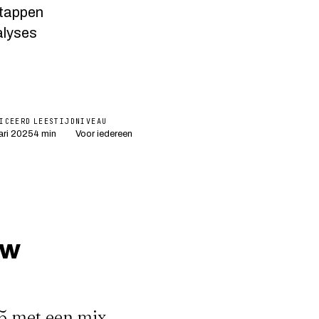
stappen
alyses
ICEERD
LEESTIJD
NIVEAU
ari 2025
4 min
Voor iedereen
uw
25 met een mix