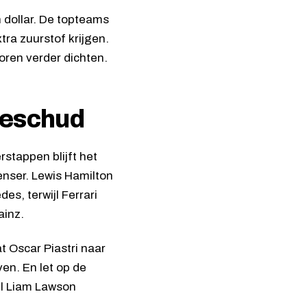
 dollar. De topteams
tra zuurstof krijgen.
voren verder dichten.
Geschud
stappen blijft het
enser. Lewis Hamilton
es, terwijl Ferrari
ainz.
 Oscar Piastri naar
en. En let op de
ijl Liam Lawson