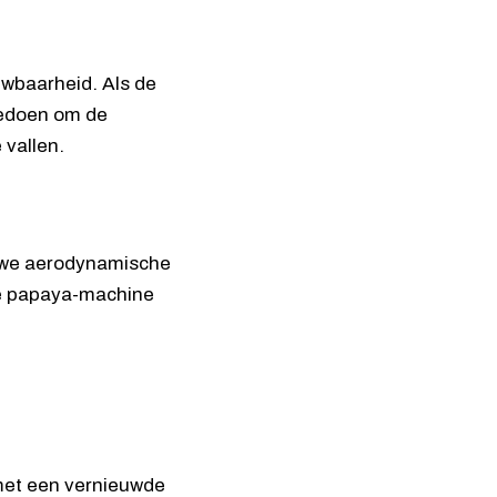
uwbaarheid. Als de
meedoen om de
 vallen.
ieuwe aerodynamische
 de papaya-machine
 met een vernieuwde