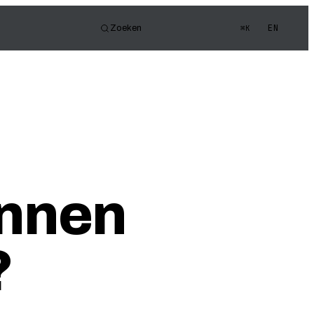
EN
Zoeken
⌘K
or
e FOV
gen Quiz
unnen
?