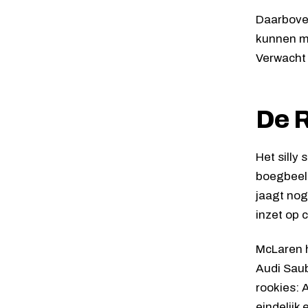
Daarboven
kunnen mi
Verwacht 
De R
Het silly
boegbeeld
jaagt nog
inzet op 
McLaren h
Audi Saub
rookies: 
eindelijk 