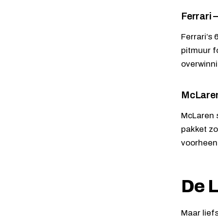
Ferrari 
Ferrari’s
pitmuur f
overwinni
McLaren
McLaren s
pakket zo
voorheen 
De L
Maar lief