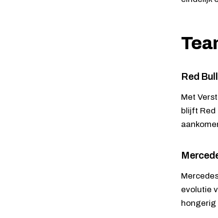
Team
Red Bull
Met Verst
blijft Re
aankomend
Mercede
Mercedes 
evolutie 
hongerig e