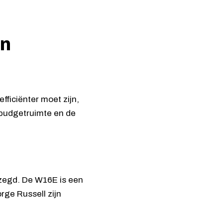
en
fficiënter moet zijn,
e budgetruimte en de
ezegd. De W16E is een
rge Russell zijn