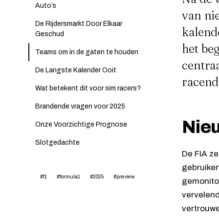
Auto’s
van ni
De Rijdersmarkt Door Elkaar
kalende
Geschud
het be
Teams om in de gaten te houden
centraa
De Langste Kalender Ooit
racend
Wat betekent dit voor sim racers?
Brandende vragen voor 2025
Nie
Onze Voorzichtige Prognose
Slotgedachte
De FIA z
gebruiken
#f1
#formula1
#2025
#preview
gemonitor
vervelend
vertrouwe