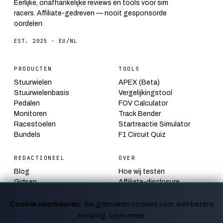
Eerlijke, onafhankelijke reviews en tools voor sim
racers. Affiliate-gedreven — nooit gesponsorde
oordelen.
EST. 2025 · EU/NL
PRODUCTEN
TOOLS
Stuurwielen
APEX (Beta)
Stuurwielenbasis
Vergelijkingstool
Pedalen
FOV Calculator
Monitoren
Track Bender
Racestoelen
Startreactie Simulator
Bundels
F1 Circuit Quiz
REDACTIONEEL
OVER
Blog
Hoe wij testen
Gidsen
Affiliate-disclosure
Kalender
Contact
Nieuws
Privacy
Cookie voorkeuren:
We gebruiken cookies voor een betere
ervaring.
Lees meer