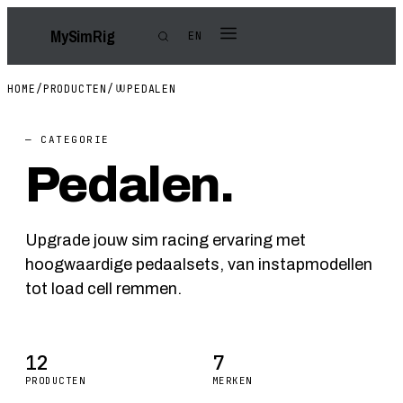
My
Sim
Rig
EN
HOME
/
PRODUCTEN
/
PEDALEN
— CATEGORIE
Pedalen.
Upgrade jouw sim racing ervaring met
hoogwaardige pedaalsets, van instapmodellen
tot load cell remmen.
12
7
PRODUCTEN
MERKEN