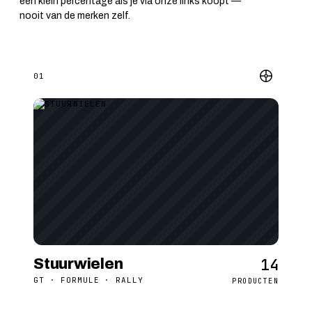
een klein percentage als je via onze links koopt —
nooit van de merken zelf.
01
14
Stuurwielen
GT · FORMULE · RALLY
PRODUCTEN