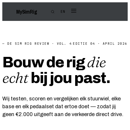
My
Sim
Rig
EN
— DE SIM RIG REVIEW · VOL. 4
EDITIE 04 · APRIL 2026
die
Bouw de rig
echt
bij jou past.
Wij testen, scoren en vergelijken elk stuurwiel, elke
base en elk pedaalset dat ertoe doet — zodat jij
geen €2.000 uitgeeft aan de verkeerde direct drive.