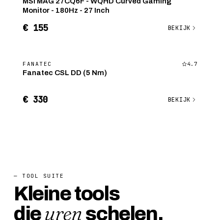
MSI MAG 27CQ6F - WQHD Curved Gaming
Monitor - 180Hz - 27 Inch
€ 155
BEKIJK
FANATEC
4.7
Fanatec CSL DD (5 Nm)
€ 330
BEKIJK
— TOOL SUITE
Kleine tools
uren
die
schelen.