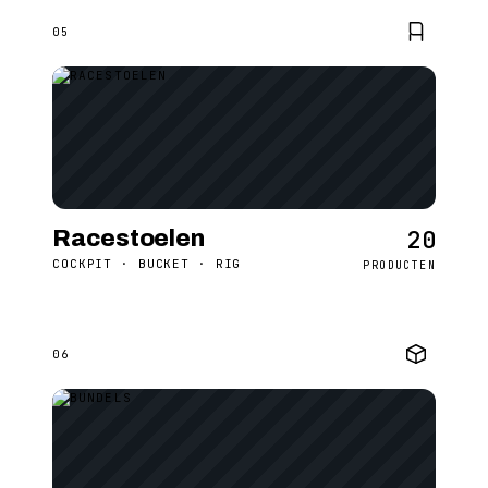
05
20
Racestoelen
COCKPIT · BUCKET · RIG
PRODUCTEN
06