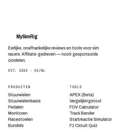
My
Sim
Rig
Eerlijke, onafhankelijke reviews en tools voor sim
racers. Affiliate-gedreven — nooit gesponsorde
oordelen.
EST. 2025 · EU/NL
PRODUCTEN
TOOLS
Stuurwielen
APEX (Beta)
Stuurwielenbasis
Vergelijkingstool
Pedalen
FOV Calculator
Monitoren
Track Bender
Racestoelen
Startreactie Simulator
Bundels
F1 Circuit Quiz