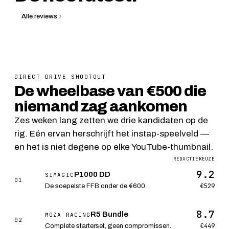
Alle reviews
12 min lezen
Wheelbases
DIRECT DRIVE SHOOTOUT
De wheelbase van €500 die
niemand zag aankomen
Zes weken lang zetten we drie kandidaten op de
rig. Eén ervan herschrijft het instap-speelveld —
en het is niet degene op elke YouTube-thumbnail.
REDACTIEKEUZE
9.2
P1000 DD
SIMAGIC
01
€529
De soepelste FFB onder de €600.
8.7
R5 Bundle
MOZA RACING
02
€449
Complete starterset, geen compromissen.