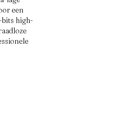
oor een
-bits high-
raadloze
essionele