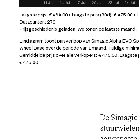
11 Jul
14 Jul
17 Jul
20 Jul
23 Jul
26 Jul
Laagste prijs: € 464,00 • Laagste prijs (30d): € 475,00 • 
Datapunten: 279
Prijsgeschiedenis geladen. We tonen de laatste maand.
Lijndiagram toont prijsverloop van Simagic Alpha EVO Sp
Wheel Base over de periode van 1 maand. Huidige minimu
Gemiddelde prijs over alle verkopers: € 475,00. Laagste 
€ 475,00.
De Simagic 
stuurwielen
aangepaste 