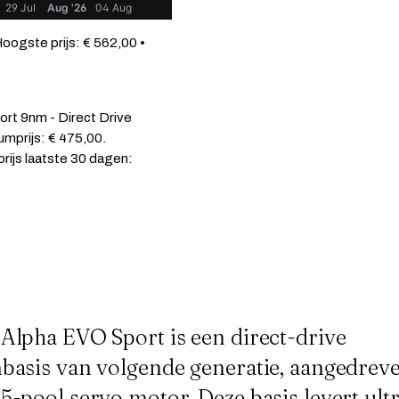
29 Jul
Aug '26
04 Aug
Hoogste prijs: € 562,00 •
ort 9nm - Direct Drive
mprijs: € 475,00.
prijs laatste 30 dagen:
Alpha EVO Sport is een direct-drive
basis van volgende generatie, aangedrev
5-pool servo motor. Deze basis levert ult