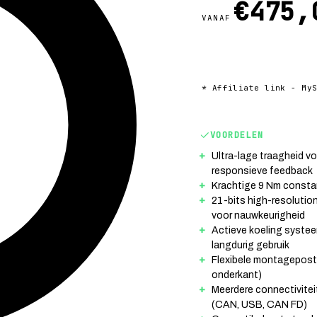
€475,
VANAF
* Affiliate link - My
VOORDELEN
Ultra-lage traagheid vo
responsieve feedback
Krachtige 9 Nm consta
21-bits high-resolutio
voor nauwkeurigheid
Actieve koeling syste
langdurig gebruik
Flexibele montagepostie
onderkant)
Meerdere connectivitei
(CAN, USB, CAN FD)