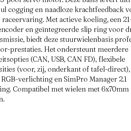
nul cogging en naadloze krachtfeedback v
 raceervaring. Met actieve koeling, een 21
encoder en geïntegreerde slip ring voor d
missie, biedt deze stuurwielenbasis prof
or-prestaties. Het ondersteunt meerdere
eitsopties (CAN, USB, CAN FD), flexibele
ies (voor, zij, onderkant of tafel-direct),
 RGB-verlichting en SimPro Manager 2.1
ing. Compatibel met wielen met 6x70mm
n.