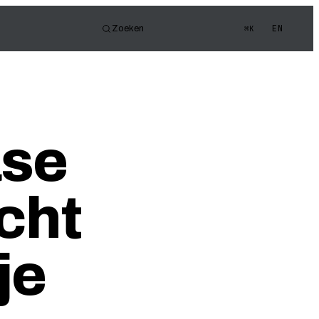
EN
Zoeken
⌘K
or
e FOV
gen Quiz
ase
cht
je