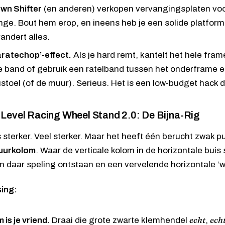
wn Shifter
(en anderen) verkopen vervangingsplaten vo
nge
. Bout hem erop, en ineens heb je een solide platfor
andert alles.
aratechop’-effect.
Als je hard remt, kantelt het hele fra
e band of gebruik een ratelband tussen het onderframe e
stoel (of de muur). Serieus. Het is een low-budget hack d
 Level Racing Wheel Stand 2.0
: De Bijna-Rig
is sterker. Veel sterker. Maar het heeft één berucht zwak p
tuurkolom
. Waar de verticale kolom in de horizontale buis
n daar speling ontstaan en een vervelende horizontale ‘w
sing:
echt
ech
 is je vriend.
Draai die grote zwarte klemhendel
,