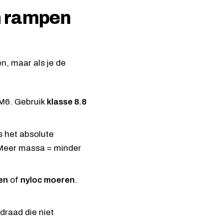
n rampen
n, maar als je de
 M6. Gebruik
klasse 8.8
 het absolute
Meer massa = minder
en
of
nyloc moeren
.
draad die niet