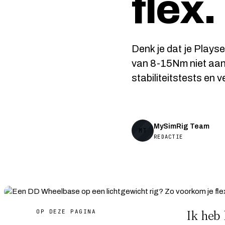
flex.
Denk je dat je Play
van 8-15Nm niet aan
stabiliteitstests en 
MySimRig Team
MT
REDACTIE
OP DEZE PAGINA
Ik heb