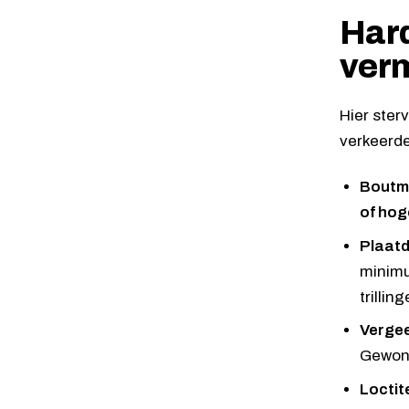
Har
ver
Hier ster
verkeerde 
Boutma
of hog
Plaatd
minimu
trilling
Vergee
Gewone 
Loctit