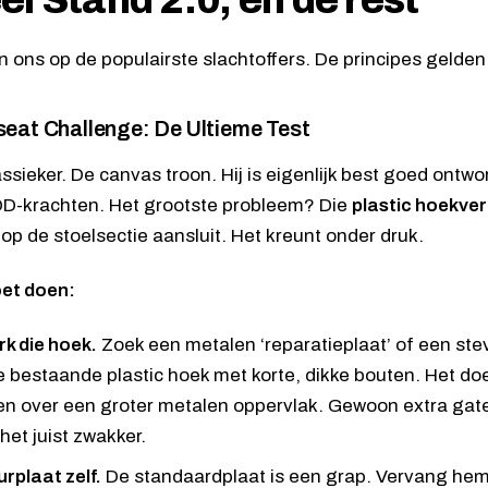
l Stand 2.0, en de rest
n ons op de populairste slachtoffers. De principes gelden 
eat Challenge: De Ultieme Test
assieker. De canvas troon. Hij is eigenlijk best goed ontw
DD-krachten. Het grootste probleem? Die
plastic hoekver
 op de stoelsectie aansluit. Het kreunt onder druk.
oet doen:
rk die hoek.
Zoek een metalen ‘reparatieplaat’ of een ste
e bestaande plastic hoek met korte, dikke bouten. Het doel
en over een groter metalen oppervlak. Gewoon extra gaten
het juist zwakker.
urplaat zelf.
De standaardplaat is een grap. Vervang hem.