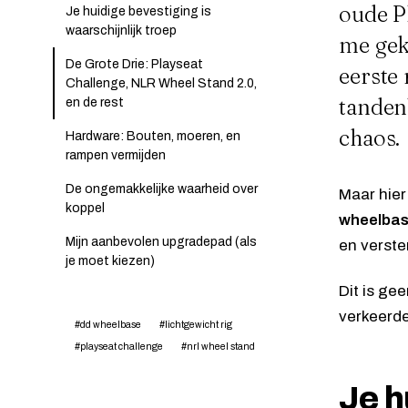
oude
P
Je huidige bevestiging is
waarschijnlijk troep
me gek
De Grote Drie: Playseat
eerste 
Challenge, NLR Wheel Stand 2.0,
tanden
en de rest
chaos.
Hardware: Bouten, moeren, en
rampen vermijden
De ongemakkelijke waarheid over
Maar hier
koppel
wheelbas
Mijn aanbevolen upgradepad (als
en verste
je moet kiezen)
Dit is ge
verkeerde
#dd wheelbase
#lichtgewicht rig
#playseat challenge
#nrl wheel stand
Je h