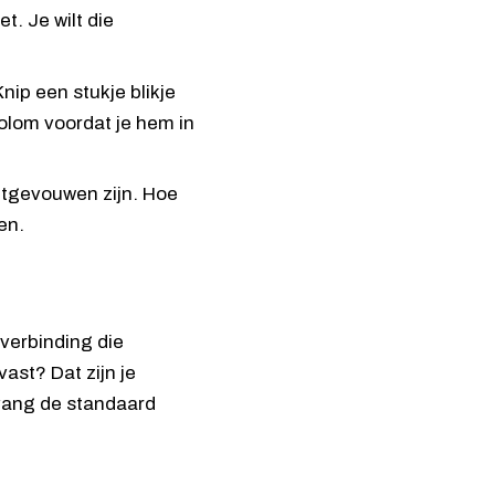
t. Je wilt die
nip een stukje blikje
kolom voordat je hem in
itgevouwen zijn. Hoe
en.
verbinding die
ast? Dat zijn je
rvang de standaard