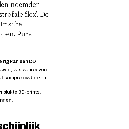
nden noemden
rofale flex’. De
ktrische
ppen. Pure
e rig kan een DD
duwen, vastschroeven
dat compromis breken.
mislukte 3D-prints,
innen.
chijnlijk