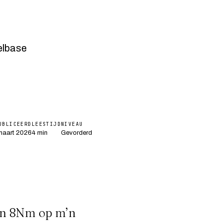
elbase
UBLICEERD
LEESTIJD
NIVEAU
maart 2026
4 min
Gevorderd
n 8Nm op m’n