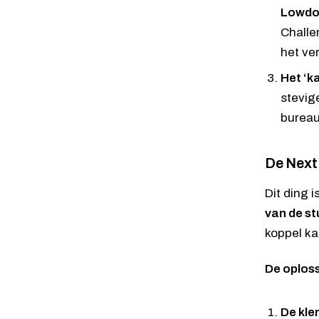
Lowdo
Challe
het ver
Het ‘k
stevig
bureau
De
Next
Dit ding 
van de s
koppel ka
De oplos
De klem