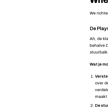
Whee
We richte
De Plays
Ah, de kl
behalve 
stuurbalk
Wat je m
Verste
over d
verdel
maakt 
De stu