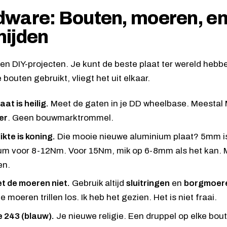
dware: Bouten, moeren, e
mijden
ven DIY-projecten. Je kunt de beste plaat ter wereld hebbe
bouten gebruikt, vliegt het uit elkaar.
at is heilig.
Meet de gaten in je DD wheelbase. Meestal
er
. Geen bouwmarktrommel.
ikte is koning.
Die mooie nieuwe aluminium plaat? 5mm is
m voor 8-12Nm. Voor 15Nm, mik op 6-8mm als het kan. 
en.
t de moeren niet.
Gebruik altijd
sluitringen
en
borgmoer
moeren trillen los. Ik heb het gezien. Het is niet fraai.
e 243 (blauw).
Je nieuwe religie. Een druppel op elke bout