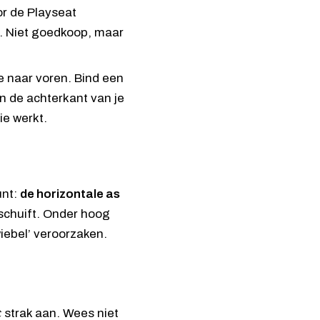
or de
Playseat
m. Niet goedkoop, maar
me naar voren. Bind een
n de achterkant van je
ie werkt.
unt:
de horizontale as
 schuift. Onder hoog
iebel’ veroorzaken.
t
strak aan. Wees niet