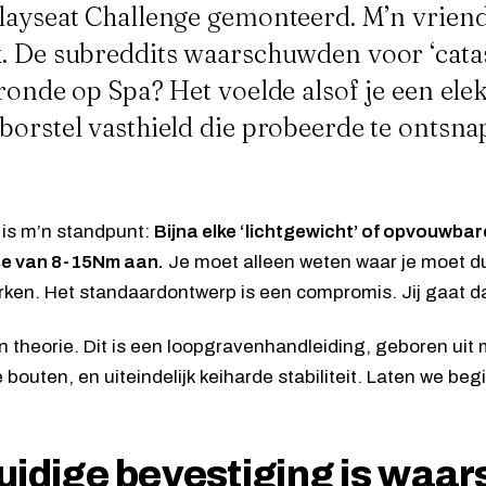
layseat Challenge
gemonteerd. M’n vrie
. De subreddits waarschuwden voor ‘catast
ronde op Spa? Het voelde alsof je een ele
borstel vasthield die probeerde te ontsna
 is m’n standpunt:
Bijna elke ‘lichtgewicht’ of opvouwbar
e van 8-15Nm aan.
Je moet alleen weten waar je moet 
rken. Het standaardontwerp is een compromis. Jij gaat 
en theorie. Dit is een loopgravenhandleiding, geboren uit 
 bouten, en uiteindelijk keiharde stabiliteit. Laten we beg
uidige bevestiging is waars