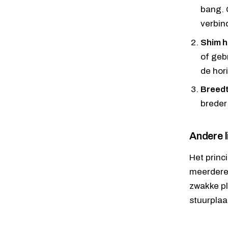
bang. 
verbin
Shim h
of geb
de hor
Breedte
breder 
Andere 
Het princ
meerdere 
zwakke pl
stuurplaa