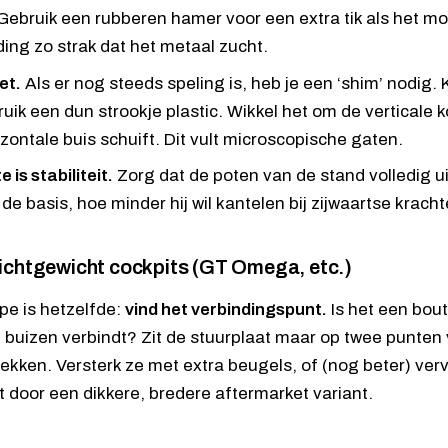
Gebruik een rubberen hamer voor een extra tik als het moe
ding zo strak dat het metaal zucht.
et.
Als er nog steeds speling is, heb je een ‘shim’ nodig. K
ruik een dun strookje plastic. Wikkel het om de verticale 
izontale buis schuift. Dit vult microscopische gaten.
 is stabiliteit.
Zorg dat de poten van de stand volledig u
de basis, hoe minder hij wil kantelen bij zijwaartse kracht
lichtgewicht cockpits (GT Omega, etc.)
ipe is hetzelfde:
vind het verbindingspunt.
Is het een bout
buizen verbindt? Zit de stuurplaat maar op twee punten v
ekken. Versterk ze met extra beugels, of (nog beter) ve
t door een dikkere, bredere aftermarket variant.