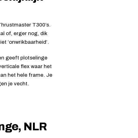
 Thrustmaster T300’s.
l of, erger nog, dik
iet ‘onwrikbaarheid’.
 en geeft plotselinge
erticale flex waar het
van het hele frame. Je
gen je vecht.
enge, NLR