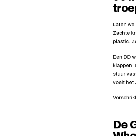
troe
Laten we 
Zachte kr
plastic. 
Een DD whe
klappen. 
stuur vas
voelt het
Verschrikk
De G