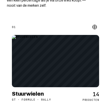
een klein percentage als je via onze links koopt —
nooit van de merken zelf.
01
14
Stuurwielen
GT · FORMULE · RALLY
PRODUCTEN