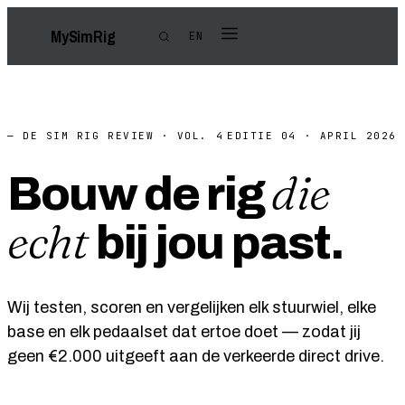
My
Sim
Rig
EN
— DE SIM RIG REVIEW · VOL. 4
EDITIE 04 · APRIL 2026
die
Bouw de rig
echt
bij jou past.
Wij testen, scoren en vergelijken elk stuurwiel, elke
base en elk pedaalset dat ertoe doet — zodat jij
geen €2.000 uitgeeft aan de verkeerde direct drive.