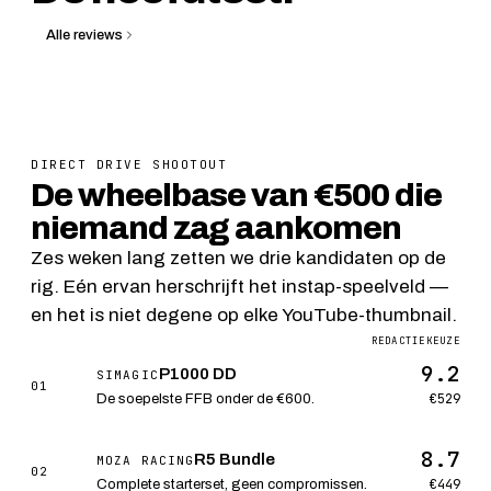
Alle reviews
12 min lezen
Wheelbases
DIRECT DRIVE SHOOTOUT
De wheelbase van €500 die
niemand zag aankomen
Zes weken lang zetten we drie kandidaten op de
rig. Eén ervan herschrijft het instap-speelveld —
en het is niet degene op elke YouTube-thumbnail.
REDACTIEKEUZE
9.2
P1000 DD
SIMAGIC
01
€529
De soepelste FFB onder de €600.
8.7
R5 Bundle
MOZA RACING
02
€449
Complete starterset, geen compromissen.