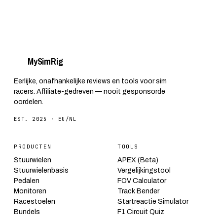
My
Sim
Rig
Eerlijke, onafhankelijke reviews en tools voor sim
racers. Affiliate-gedreven — nooit gesponsorde
oordelen.
EST. 2025 · EU/NL
PRODUCTEN
TOOLS
Stuurwielen
APEX (Beta)
Stuurwielenbasis
Vergelijkingstool
Pedalen
FOV Calculator
Monitoren
Track Bender
Racestoelen
Startreactie Simulator
Bundels
F1 Circuit Quiz