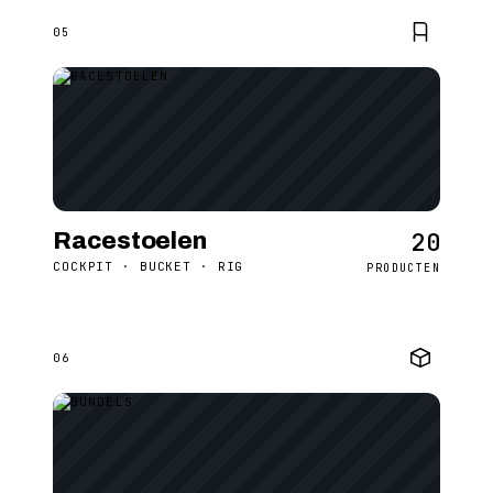
05
20
Racestoelen
COCKPIT · BUCKET · RIG
PRODUCTEN
06