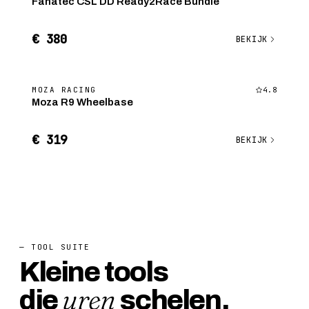
Fanatec CSL DD Ready2Race Bundle
€ 380
BEKIJK
MOZA RACING
4.8
Moza R9 Wheelbase
€ 319
BEKIJK
— TOOL SUITE
Kleine tools
uren
die
schelen.