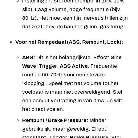
Instellingen: Stel een drempel in (bijv. 10%
slip). Laag volume, hoge frequentie (bijv.
80Hz). Het moet een fijn, nerveus trillen zijn
dat zegt “hey, de banden gillen, gas terug”.
Voor het Rempedaal (ABS, Rempunt, Lock):
ABS:
Dit is het belangrijkste. Effect:
Sine
Wave
. Trigger:
ABS Active
. Frequentie:
rond de 60-70Hz voor een stevige
‘klopping’. Speel met het volume tot het
voelbaar is maar niet overweldigend. Stel
een aan/uit vertraging in van 0ms. Je wilt
het direct voelen.
Rempunt / Brake Pressure:
Minder
gebruikelijk, maar geweldig. Effect:
Constant
. Trigger:
Brake Pressure
. Stel