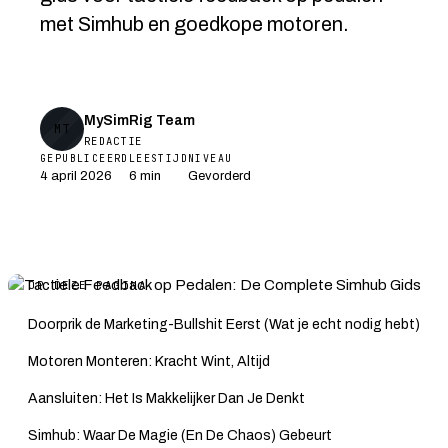
met Simhub en goedkope motoren.
MySimRig Team
MT
REDACTIE
GEPUBLICEERD
LEESTIJD
NIVEAU
4 april 2026
6 min
Gevorderd
OP DEZE PAGINA
Doorprik de Marketing-Bullshit Eerst (Wat je echt nodig hebt)
Motoren Monteren: Kracht Wint, Altijd
Aansluiten: Het Is Makkelijker Dan Je Denkt
Simhub: Waar De Magie (En De Chaos) Gebeurt