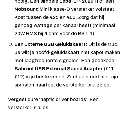
nodig. Een simpele
Lepai LP-2020TI
of een
Nobsound Mini
klasse-D versterker volstaat.
Kost tussen de €25 en €80. Zorg dat hij
genoeg wattage per kanaal heeft (minimaal
20W RMS bij 4 ohm voor de BST-1).
Een Externe USB Geluidskaart:
Dit is de truc.
Je wilt je hoofd-geluidskaart niet kapot maken
met laagfrequente signalen. Een goedkope
Sabrent USB External Sound Adapter
(€11-
€12) is je beste vriend. Simhub stuurt hier zijn
signalen naartoe, de versterker pikt ze op.
Vergeet dure ‘haptic driver boards’. Een
versterker is alles.