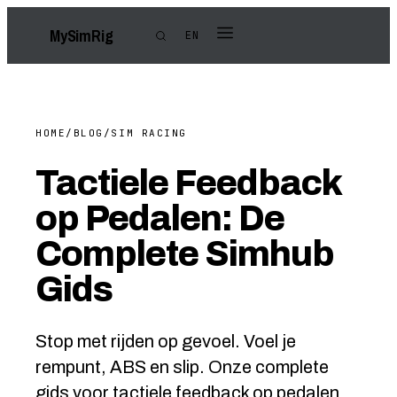
My
Sim
Rig
EN
HOME
/
BLOG
/
SIM RACING
Tactiele Feedback
op Pedalen: De
Complete Simhub
Gids
Stop met rijden op gevoel. Voel je
rempunt, ABS en slip. Onze complete
gids voor tactiele feedback op pedalen