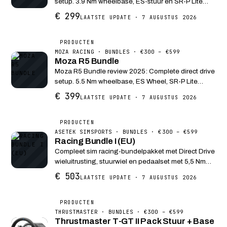
setup. 3.9 Nm wheelbase, ES-stuur en SR-P Lite
pedalen. PC compatibel, perfect voor instap direct
€ 299
LAATSTE UPDATE · 7 AUGUSTUS 2026
drive.
PRODUCTEN
MOZA RACING · BUNDLES · €300 – €599
Moza R5 Bundle
Moza R5 Bundle review 2025: Complete direct drive
setup. 5.5 Nm wheelbase, ES Wheel, SR-P Lite
pedalen. Beste prijs-prestatie DD bundle voor PC-
€ 399
LAATSTE UPDATE · 7 AUGUSTUS 2026
racers.
PRODUCTEN
ASETEK SIMSPORTS · BUNDLES · €300 – €599
Racing Bundle I (EU)
Compleet sim racing-bundelpakket met Direct Drive
wieluitrusting, stuurwiel en pedaalset met 5,5 Nm
kracht feedback voor authentieke racingervaring.
€ 503
LAATSTE UPDATE · 7 AUGUSTUS 2026
PRODUCTEN
THRUSTMASTER · BUNDLES · €300 – €599
Thrustmaster T-GT II Pack Stuur + Base