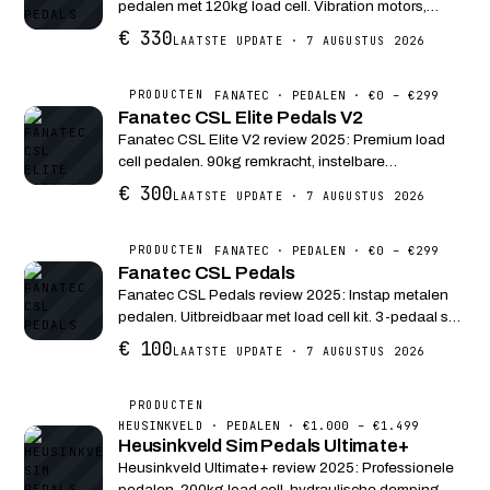
pedalen met 120kg load cell. Vibration motors,
volmetaal constructie. Gebruikt door esports teams
€ 330
LAATSTE UPDATE · 7 AUGUSTUS 2026
wereldwijd.
FANATEC · PEDALEN · €0 – €299
PRODUCTEN
Fanatec CSL Elite Pedals V2
Fanatec CSL Elite V2 review 2025: Premium load
cell pedalen. 90kg remkracht, instelbare
veerhardheid. PC, PlayStation en Xbox support via
€ 300
LAATSTE UPDATE · 7 AUGUSTUS 2026
Fanatec wheelbase.
FANATEC · PEDALEN · €0 – €299
PRODUCTEN
Fanatec CSL Pedals
Fanatec CSL Pedals review 2025: Instap metalen
pedalen. Uitbreidbaar met load cell kit. 3-pedaal set
compatibel met alle Fanatec wheelbases.
€ 100
LAATSTE UPDATE · 7 AUGUSTUS 2026
PRODUCTEN
HEUSINKVELD · PEDALEN · €1.000 – €1.499
Heusinkveld Sim Pedals Ultimate+
Heusinkveld Ultimate+ review 2025: Professionele
pedalen. 200kg load cell, hydraulische demping,