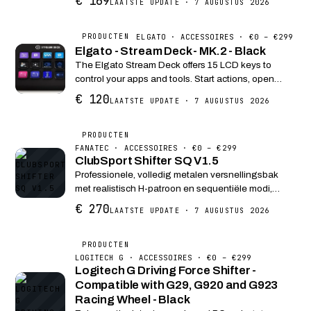
€ 169
LAATSTE UPDATE · 7 AUGUSTUS 2026
ergonomie, comfort en duurzaamheid dat gamers
verwachten.Ervaar de leg...
ELGATO · ACCESSOIRES · €0 – €299
PRODUCTEN
Elgato - Stream Deck - MK.2 - Black
The Elgato Stream Deck offers 15 LCD keys to
control your apps and tools. Start actions, open
social messages, adjust audio, play sound clips,
€ 120
LAATSTE UPDATE · 7 AUGUSTUS 2026
switch on lights, and much more. K...
PRODUCTEN
FANATEC · ACCESSOIRES · €0 – €299
ClubSport Shifter SQ V1.5
Professionele, volledig metalen versnellingsbak
met realistisch H-patroon en sequentiële modi,
ontworpen voor racesimulatie op PC en consoles.
€ 270
LAATSTE UPDATE · 7 AUGUSTUS 2026
PRODUCTEN
LOGITECH G · ACCESSOIRES · €0 – €299
Logitech G Driving Force Shifter -
Compatible with G29, G920 and G923
Racing Wheel - Black