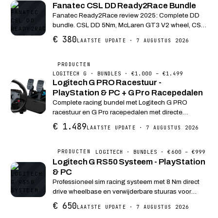
Fanatec CSL DD Ready2Race Bundle
Fanatec Ready2Race review 2025: Complete DD
bundle. CSL DD 5Nm, McLaren GT3 V2 wheel, CSL
pedalen. PlayStation en PC support, uitbreidbaar
€ 380
LAATSTE UPDATE · 7 AUGUSTUS 2026
met load cell.
PRODUCTEN
LOGITECH G · BUNDLES · €1.000 – €1.499
Logitech G PRO Racestuur -
PlayStation & PC + G Pro Racepedalen
Complete racing bundel met Logitech G PRO
racestuur en G Pro racepedalen met directe
aandrijving (Direct Drive) en TRUEFORCE
€ 1.489
LAATSTE UPDATE · 7 AUGUSTUS 2026
feedback voor PlayStation en PC.
LOGITECH · BUNDLES · €600 – €999
PRODUCTEN
Logitech G RS50 Systeem - PlayStation
& PC
Professioneel sim racing systeem met 8 Nm direct
drive wheelbase en verwijderbare stuuras voor
PlayStation en PC.
€ 650
LAATSTE UPDATE · 7 AUGUSTUS 2026