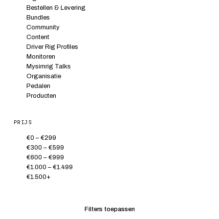
Bestellen & Levering
Bundles
Community
Content
Driver Rig Profiles
Monitoren
Mysimrig Talks
Organisatie
Pedalen
Producten
Racestoelen
Racingnews
PRIJS
Simracing
Stuurwielen
€0 – €299
Stuurwielenbasis
€300 – €599
Support
€600 – €999
€1.000 – €1.499
€1.500+
Filters toepassen