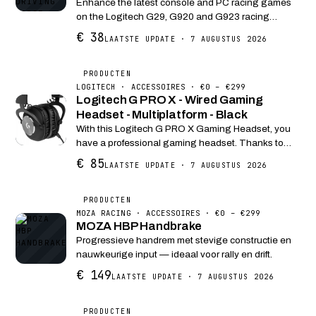
Enhance the latest console and PC racing games
on the Logitech G29, G920 and G923 racing
wheels with the Logitech Driving Force Shifter. The
€ 38
LAATSTE UPDATE · 7 AUGUSTUS 2026
Logitech Driving Force Shifter is designed for
Logitech racing wheels...
PRODUCTEN
LOGITECH · ACCESSOIRES · €0 – €299
Logitech G PRO X - Wired Gaming
Headset - Multiplatform - Black
With this Logitech G PRO X Gaming Headset, you
have a professional gaming headset. Thanks to
high-quality materials and a robust design, you
€ 85
LAATSTE UPDATE · 7 AUGUSTUS 2026
have a headset to enjoy for a long time. The
Logitech G PRO...
PRODUCTEN
MOZA RACING · ACCESSOIRES · €0 – €299
MOZA HBP Handbrake
Progressieve handrem met stevige constructie en
nauwkeurige input — ideaal voor rally en drift.
€ 149
LAATSTE UPDATE · 7 AUGUSTUS 2026
PRODUCTEN