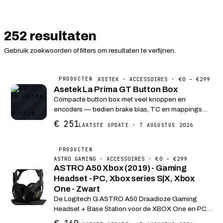
252 resultaten
Gebruik zoekwoorden of filters om resultaten te verfijnen.
ASETEK · ACCESSOIRES · €0 – €299
PRODUCTEN
Asetek La Prima GT Button Box
Compacte button box met veel knoppen en
encoders — bedien brake bias, TC en mappings
zonder menu’s.
€ 251
LAATSTE UPDATE · 7 AUGUSTUS 2026
PRODUCTEN
ASTRO GAMING · ACCESSOIRES · €0 – €299
ASTRO A50 Xbox (2019) - Gaming
Headset - PC, Xbox series S|X, Xbox
One - Zwart
De Logitech G ASTRO A50 Draadloze Gaming
Headset + Base Station voor de XBOX One en PC
biedt het soort hoogwaardige akoestiek,