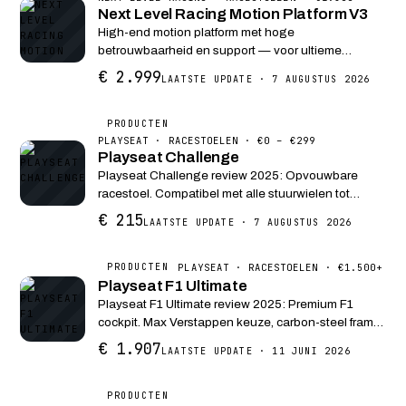
Next Level Racing Motion Platform V3
High-end motion platform met hoge
betrouwbaarheid en support — voor ultieme
immersie.
€ 2.999
LAATSTE UPDATE · 7 AUGUSTUS 2026
PRODUCTEN
PLAYSEAT · RACESTOELEN · €0 – €299
Playseat Challenge
Playseat Challenge review 2025: Opvouwbare
racestoel. Compatibel met alle stuurwielen tot
10Nm. Perfect voor kleine ruimtes, stabiel en
€ 215
LAATSTE UPDATE · 7 AUGUSTUS 2026
comfortabel tijdens racen.
PLAYSEAT · RACESTOELEN · €1.500+
PRODUCTEN
Playseat F1 Ultimate
Playseat F1 Ultimate review 2025: Premium F1
cockpit. Max Verstappen keuze, carbon-steel frame,
geschikt tot 30Nm. Verstelbare F1 zitpositie met
€ 1.907
LAATSTE UPDATE · 11 JUNI 2026
pedal tray.
PRODUCTEN