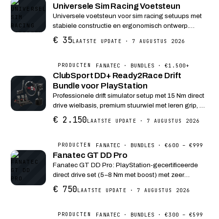
Universele Sim Racing Voetsteun
Universele voetsteun voor sim racing setuups met
stabiele constructie en ergonomisch ontwerp.
Verhoogt het comfort tijdens lange racing sessies.
€ 35
LAATSTE UPDATE · 7 AUGUSTUS 2026
FANATEC · BUNDLES · €1.500+
PRODUCTEN
ClubSport DD+ Ready2Race Drift
Bundle voor PlayStation
Professionele drift simulator setup met 15 Nm direct
drive wielbasis, premium stuurwiel met leren grip, en
volledige pedaal- en shiftersystemen voor
€ 2.150
LAATSTE UPDATE · 7 AUGUSTUS 2026
intensieve drifttraining op PlayStation en PC.
FANATEC · BUNDLES · €600 – €999
PRODUCTEN
Fanatec GT DD Pro
Fanatec GT DD Pro: PlayStation-gecertificeerde
direct drive set (5–8 Nm met boost) met zeer
gedetailleerde force feedback en modulair Fanatec-
€ 750
LAATSTE UPDATE · 7 AUGUSTUS 2026
ecosysteem.
FANATEC · BUNDLES · €300 – €599
PRODUCTEN