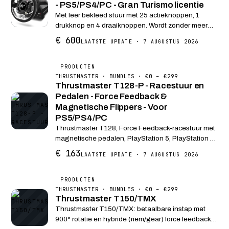
- PS5/PS4/PC - Gran Turismo licentie
Met leer bekleed stuur met 25 actieknoppen, 1
drukknop en 4 draaiknoppen. Wordt zonder meer
herkend in GT Sport (gedifferentieerd remmen,
€ 600
LAATSTE UPDATE · 7 AUGUSTUS 2026
tractiecontrole, brandstof-mapping, koppelbeheer)
Een snell...
PRODUCTEN
THRUSTMASTER · BUNDLES · €0 – €299
Thrustmaster T128-P - Racestuur en
Pedalen - Force Feedback &
Magnetische Flippers - Voor
PS5/PS4/PC
Thrustmaster T128, Force Feedback-racestuur met
magnetische pedalen, PlayStation 5, PlayStation 4,
PC Onderdompelende Force Feedback om de
€ 163
LAATSTE UPDATE · 7 AUGUSTUS 2026
sensaties van het racen echt te ervaren: snelheid,
wegde...
PRODUCTEN
THRUSTMASTER · BUNDLES · €0 – €299
Thrustmaster T150/TMX
Thrustmaster T150/TMX: betaalbare instap met
900° rotatie en hybride (riem/gear) force feedback.