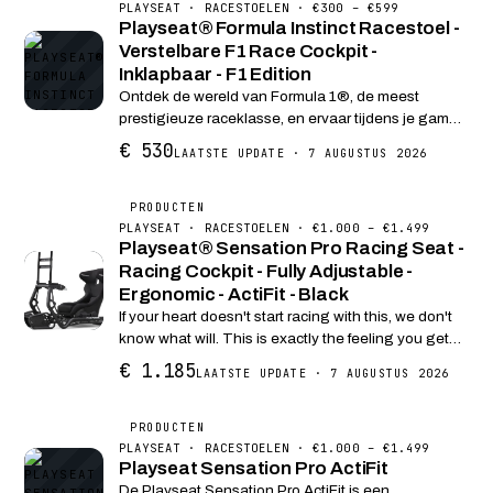
PLAYSEAT · RACESTOELEN · €300 – €599
Playseat® Formula Instinct Racestoel -
Verstelbare F1 Race Cockpit -
Inklapbaar - F1 Edition
Ontdek de wereld van Formula 1®, de meest
prestigieuze raceklasse, en ervaar tijdens je game
de echte F1®-racesensaties met de Playseat®
€ 530
LAATSTE UPDATE · 7 AUGUSTUS 2026
Formula Instinct - F1® Edition. Het is ontworpen om
racers, ...
PRODUCTEN
PLAYSEAT · RACESTOELEN · €1.000 – €1.499
Playseat® Sensation Pro Racing Seat -
Racing Cockpit - Fully Adjustable -
Ergonomic - ActiFit - Black
If your heart doesn't start racing with this, we don't
know what will. This is exactly the feeling you get
from the Playseat® Sensation PRO. This is the sim
€ 1.185
LAATSTE UPDATE · 7 AUGUSTUS 2026
racing cockpit used by WRC and FIA drivers...
PRODUCTEN
PLAYSEAT · RACESTOELEN · €1.000 – €1.499
Playseat Sensation Pro ActiFit
De Playseat Sensation Pro ActiFit is een