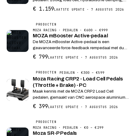
Max Verstappen keuze. CNC aluminium met
€ 1.159
LAATSTE UPDATE · 7 AUGUSTUS 2026
SmartControl software.
PRODUCTEN
MOZA RACING · PEDALEN · €600 – €999
MOZA mBooster Active-pedaal
De MOZA mBooster Active-pedaal is een
geavanceerde force-feedback rempedaal met dual
200KG sensoren en actieve motorterugkoppeling
€ 799
LAATSTE UPDATE · 7 AUGUSTUS 2026
voor ultiem realistische racesimulatie.
PEDALEN · €300 – €599
PRODUCTEN
Moza Racing CRP2 - Load Cell Pedals
(Throttle + Brake) - PC
Maak kennis met de MOZA CRP2 Load Cell
pedalen, gemaakt van CNC aerospace aluminium
met een koolstofvezel hielplaat, bieden deze
€ 399
LAATSTE UPDATE · 7 AUGUSTUS 2026
pedalen ongeëvenaarde precisie en
duurzaamheid. Met een 200 kg load ...
PRODUCTEN
MOZA RACING · PEDALEN · €0 – €299
Moza SR-P Pedals