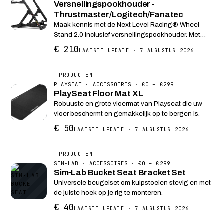
Versnellingspookhouder -
Thrustmaster/Logitech/Fanatec
Maak kennis met de Next Level Racing® Wheel
Stand 2.0 inclusief versnellingspookhouder. Met
meer dan 10 jaar feedback van klanten op de Next
€ 210
LAATSTE UPDATE · 7 AUGUSTUS 2026
Level Racing® Wheel Stand, hebben we onze
expertise gebr...
PRODUCTEN
PLAYSEAT · ACCESSOIRES · €0 – €299
PlaySeat Floor Mat XL
Robuuste en grote vloermat van Playseat die uw
vloer beschermt en gemakkelijk op te bergen is.
€ 50
LAATSTE UPDATE · 7 AUGUSTUS 2026
PRODUCTEN
SIM-LAB · ACCESSOIRES · €0 – €299
Sim‑Lab Bucket Seat Bracket Set
Universele beugelset om kuipstoelen stevig en met
de juiste hoek op je rig te monteren.
€ 40
LAATSTE UPDATE · 7 AUGUSTUS 2026