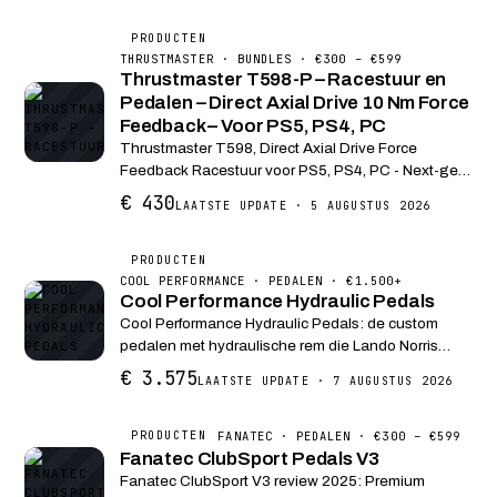
stij...
PRODUCTEN
THRUSTMASTER · BUNDLES · €300 – €599
Thrustmaster T598-P – Racestuur en
Pedalen – Direct Axial Drive 10 Nm Force
Feedback – Voor PS5, PS4, PC
Thrustmaster T598, Direct Axial Drive Force
Feedback Racestuur voor PS5, PS4, PC - Next-gen
Direct Drive (5 Nm constant koppel, met overshoot-
€ 430
LAATSTE UPDATE · 5 AUGUSTUS 2026
mogelijkheid van +100% = 10 Nm peak) - Metalen
pedaalse...
PRODUCTEN
COOL PERFORMANCE · PEDALEN · €1.500+
Cool Performance Hydraulic Pedals
Cool Performance Hydraulic Pedals: de custom
pedalen met hydraulische rem die Lando Norris
gebruikt. CNC aluminium, Quaife-componenten en
€ 3.575
LAATSTE UPDATE · 7 AUGUSTUS 2026
door het Cool Performance team gekalibreerd.
FANATEC · PEDALEN · €300 – €599
PRODUCTEN
Fanatec ClubSport Pedals V3
Fanatec ClubSport V3 review 2025: Premium