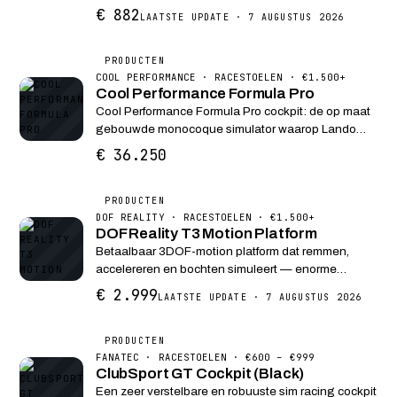
immersieve simulatiegames. Inclusief 2-in-1
€ 882
LAATSTE UPDATE · 7 AUGUSTUS 2026
verstelbare positie en direct-drive technologie.
PRODUCTEN
COOL PERFORMANCE · RACESTOELEN · €1.500+
Cool Performance Formula Pro
Cool Performance Formula Pro cockpit: de op maat
gebouwde monocoque simulator waarop Lando
Norris thuis traint. Maximale stijfheid, geïntegreerde
€ 36.250
mounts en directe support van het Cool
Performance engineeringsteam.
PRODUCTEN
DOF REALITY · RACESTOELEN · €1.500+
DOF Reality T3 Motion Platform
Betaalbaar 3DOF-motion platform dat remmen,
accelereren en bochten simuleert — enorme
immersieboost.
€ 2.999
LAATSTE UPDATE · 7 AUGUSTUS 2026
PRODUCTEN
FANATEC · RACESTOELEN · €600 – €999
ClubSport GT Cockpit (Black)
Een zeer verstelbare en robuuste sim racing cockpit