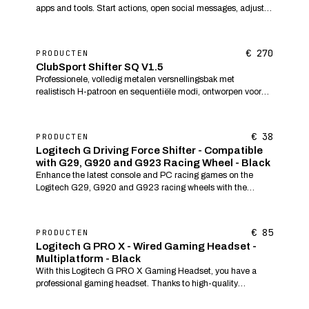
apps and tools. Start actions, open social messages, adjust
audio, play sound clips, switch on lights, and much more. K...
€ 270
PRODUCTEN
ClubSport Shifter SQ V1.5
Professionele, volledig metalen versnellingsbak met
realistisch H-patroon en sequentiële modi, ontworpen voor
racesimulatie op PC en consoles.
€ 38
PRODUCTEN
Logitech G Driving Force Shifter - Compatible
with G29, G920 and G923 Racing Wheel - Black
Enhance the latest console and PC racing games on the
Logitech G29, G920 and G923 racing wheels with the
Logitech Driving Force Shifter. The Logitech Driving Force
Shifter is designed for Logitech racing wheels...
€ 85
PRODUCTEN
Logitech G PRO X - Wired Gaming Headset -
Multiplatform - Black
With this Logitech G PRO X Gaming Headset, you have a
professional gaming headset. Thanks to high-quality
materials and a robust design, you have a headset to enjoy
for a long time. The Logitech G PRO...