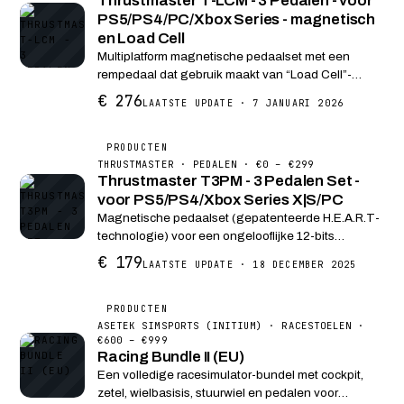
Thrustmaster T-LCM - 3 Pedalen - voor
PS5/PS4/PC/Xbox Series - magnetisch
en Load Cell
Multiplatform magnetische pedaalset met een
rempedaal dat gebruik maakt van “Load Cell”-
technologie. Deze technologie zorgt voor extreme
€ 276
LAATSTE UPDATE · 7 JANUARI 2026
nauwkeurigheid bij het remmen. Magnetische
sensortechnologi...
PRODUCTEN
THRUSTMASTER · PEDALEN · €0 – €299
Thrustmaster T3PM - 3 Pedalen Set -
voor PS5/PS4/Xbox Series X|S/PC
Magnetische pedaalset (gepatenteerde H.E.A.R.T-
technologie) voor een ongelooflijke 12-bits
resolutie die niet afneemt na verloop van tijd 4
€ 179
LAATSTE UPDATE · 18 DECEMBER 2025
verschillende drukmodi op het centrale pedaal voor
optima...
PRODUCTEN
ASETEK SIMSPORTS (INITIUM) · RACESTOELEN ·
€600 – €999
Racing Bundle II (EU)
Een volledige racesimulator-bundel met cockpit,
zetel, wielbasisis, stuurwiel en pedalen voor