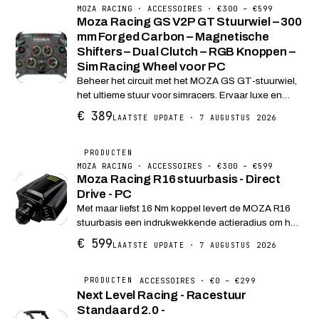
MOZA RACING · ACCESSOIRES · €300 – €599
Moza Racing GS V2P GT Stuurwiel – 300
mm Forged Carbon – Magnetische
Shifters – Dual Clutch – RGB Knoppen –
Sim Racing Wheel voor PC
Beheer het circuit met het MOZA GS GT-stuurwiel,
het ultieme stuur voor simracers. Ervaar luxe en
comfort met de keuze tussen Alcantara- en
€ 389
LAATSTE UPDATE · 7 AUGUSTUS 2026
microvezel lederen afwerking. De stijlvolle
behuizing van...
PRODUCTEN
MOZA RACING · ACCESSOIRES · €300 – €599
Moza Racing R16 stuurbasis - Direct
Drive - PC
Met maar liefst 16 Nm koppel levert de MOZA R16
stuurbasis een indrukwekkende actieradius om het
soort nauwkeurige dips te bieden dat een Direct
€ 599
LAATSTE UPDATE · 7 AUGUSTUS 2026
Drive FFB Drive System kan bieden - van GT tot F1.
D...
ACCESSOIRES · €0 – €299
PRODUCTEN
Next Level Racing - Racestuur
Standaard 2.0 -