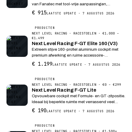
van Fanatec met tool-vrije aanpassingen,
compatibel met diverse stuurwielen, pedalen en
€ 915
LAATSTE UPDATE · 7 AUGUSTUS 2026
accessoires. Perfect voor zowel professionele als
hobbyracers.
PRODUCTEN
NEXT LEVEL RACING · RACESTOELEN · €1.000 –
€1.499
Next Level Racing F-GT Elite 160 (V3)
Extreem stijve 160-profiel aluminium cockpit met
premium afwerking en ruime accessoire-
ondersteuning.
€ 1.199
LAATSTE UPDATE · 7 AUGUSTUS 2026
PRODUCTEN
NEXT LEVEL RACING · RACESTOELEN · €0 – €299
Next Level Racing F-GT Lite
Opvouwbare cockpit met Formule- en GT-zitpositie.
Ideaal bij beperkte ruimte met verrassend veel
stabiliteit.
€ 190
LAATSTE UPDATE · 7 AUGUSTUS 2026
PRODUCTEN
NEXT LEVEL RACING · RACESTOELEN · €1.500+