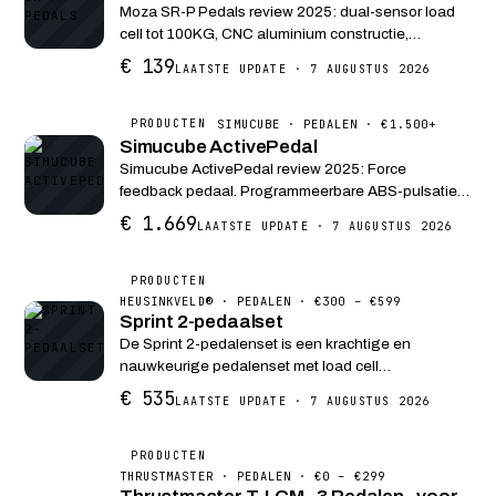
Moza SR-P Pedals review 2025: dual-sensor load
cell tot 100KG, CNC aluminium constructie,
orgaantype gaspedaal en volledig verstelbare PC-
€ 139
LAATSTE UPDATE · 7 AUGUSTUS 2026
only pedalen met de beste prijs-
prestatieverhouding.
SIMUCUBE · PEDALEN · €1.500+
PRODUCTEN
Simucube ActivePedal
Simucube ActivePedal review 2025: Force
feedback pedaal. Programmeerbare ABS-pulsaties
en remcurves. Team Redline keuze, 200N actuator
€ 1.669
LAATSTE UPDATE · 7 AUGUSTUS 2026
met 1000Hz update rate.
PRODUCTEN
HEUSINKVELD® · PEDALEN · €300 – €599
Sprint 2-pedaalset
De Sprint 2-pedalenset is een krachtige en
nauwkeurige pedalenset met load cell
remtechnologie, speciaal ontworpen voor insteek-
€ 535
LAATSTE UPDATE · 7 AUGUSTUS 2026
racers die performance tegen een betaalbare prijs
zoeken.
PRODUCTEN
THRUSTMASTER · PEDALEN · €0 – €299