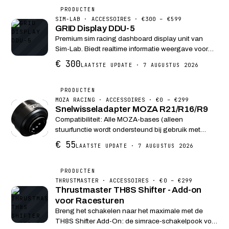
PRODUCTEN
SIM-LAB · ACCESSOIRES · €300 – €599
GRID Display DDU-5
Premium sim racing dashboard display unit van
Sim-Lab. Biedt realtime informatie weergave voor
uw simulations.
€ 300
LAATSTE UPDATE · 7 AUGUSTUS 2026
PRODUCTEN
MOZA RACING · ACCESSOIRES · €0 – €299
Snelwisseladapter MOZA R21/R16/R9
Compatibiliteit: Alle MOZA-bases (alleen
stuurfunctie wordt ondersteund bij gebruik met
stuurwielen van derden)
€ 55
LAATSTE UPDATE · 7 AUGUSTUS 2026
System.Collections.Generic.List`1[System.String]
System.Collections.Generic.List`1[S...
PRODUCTEN
THRUSTMASTER · ACCESSOIRES · €0 – €299
Thrustmaster TH8S Shifter - Add-on
voor Racesturen
Breng het schakelen naar het maximale met de
TH8S Shifter Add-On: de simrace-schakelpook voor