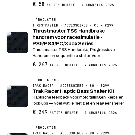
de meest enerverende sensaties van het hoogste
€ 58
LAATSTE UPDATE · 7 AUGUSTUS 2026
niveau. De TH8S Shifter Add-On beschikt over een
""H""-p...
PRODUCTEN
THRUSTMASTER · ACCESSOIRES · €0 – €299
Thrustmaster TSS Handbrake -
handrem voor racesimulatie -
PS5/PS4/PC/Xbox Series
Thrustmaster TSS Handbrake, Progressieve
Handrem en sequentiële shifter, Voor
PC/PS5/PS4/Xbox Series X|S/Xbox One
€ 267
LAATSTE UPDATE · 7 AUGUSTUS 2026
Belangrijke punten: 2-in-1 product: Progressieve
handrem en sequentiële shifter Er ...
PRODUCTEN
TRAK RACER · ACCESSOIRES · €0 – €299
Trak Racer Haptic Bass Shaker Kit
Haptische feedback voor motortrillingen, kerbs en
lock‑ups — voel wat je niet ziet en reageer sneller.
€ 249
LAATSTE UPDATE · 7 AUGUSTUS 2026
PRODUCTEN
TRAK RACER · ACCESSOIRES · €0 – €299