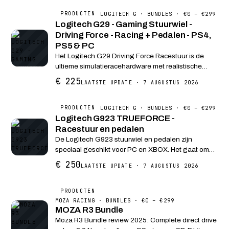
LOGITECH G · BUNDLES · €0 – €299
PRODUCTEN
Logitech G29 - Gaming Stuurwiel -
Driving Force - Racing + Pedalen - PS4,
PS5 & PC
Het Logitech G29 Driving Force Racestuur is de
ultieme simulatieracehardware met realistische
forcefeedback, helische tandwielen en pedalen,
€ 225
LAATSTE UPDATE · 7 AUGUSTUS 2026
exclusief ontworpen voor de PlayStation®4,
PlayStation®5...
LOGITECH G · BUNDLES · €0 – €299
PRODUCTEN
Logitech G923 TRUEFORCE -
Racestuur en pedalen
De Logitech G923 stuurwiel en pedalen zijn
speciaal geschikt voor PC en XBOX. Het gaat om
een geavanceerd racestuur dat de e-race-ervaring
€ 250
LAATSTE UPDATE · 7 AUGUSTUS 2026
revolutioneert en volledig opnieuw ontworpen is om
een nie...
PRODUCTEN
MOZA RACING · BUNDLES · €0 – €299
MOZA R3 Bundle
Moza R3 Bundle review 2025: Complete direct drive