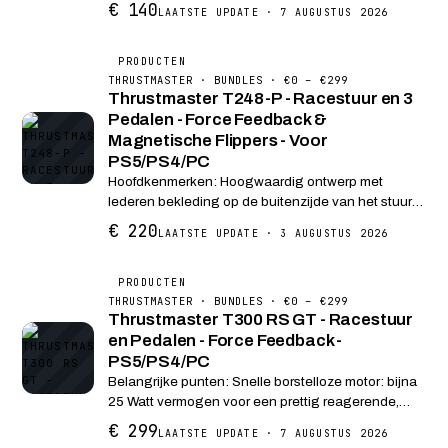
Ideaal om te starten met simracing op PC,
€ 140
LAATSTE UPDATE · 7 AUGUSTUS 2026
PlayStation of Xbox.
PRODUCTEN
THRUSTMASTER · BUNDLES · €0 – €299
Thrustmaster T248-P - Racestuur en 3
Pedalen - Force Feedback &
Magnetische Flippers - Voor
PS5/PS4/PC
Hoofdkenmerken: Hoogwaardig ontwerp met
lederen bekleding op de buitenzijde van het stuur
Veelzijdige stuurvorm, geschikt voor alle racestijlen
€ 220
LAATSTE UPDATE · 3 AUGUSTUS 2026
Tot 25 actieknoppen, waaronder 2 encoders met
dubbel...
PRODUCTEN
THRUSTMASTER · BUNDLES · €0 – €299
Thrustmaster T300 RS GT - Racestuur
en Pedalen - Force Feedback -
PS5/PS4/PC
Belangrijke punten: Snelle borstelloze motor: bijna
25 Watt vermogen voor een prettig reagerende,
realistische Force Feedback Snel en eenvoudig
€ 299
LAATSTE UPDATE · 7 AUGUSTUS 2026
wisselen van het stuur: geniet van verschillende