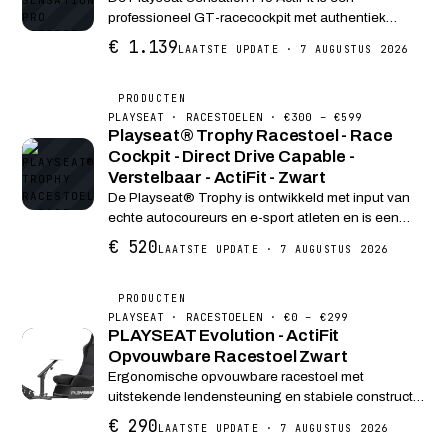
professioneel GT-racecockpit met authentiek
racestoelontwerp, ActiFit™-stof voor ventilatie en
€ 1.139
LAATSTE UPDATE · 7 AUGUSTUS 2026
robuuste stalen constructie die direct-drive sturen
ondersteunt. Dit stoeltje is ontworpen voor serieuze
sim-racers die willen genieten van een realistische
PRODUCTEN
racingervaring.
PLAYSEAT · RACESTOELEN · €300 – €599
Playseat® Trophy Racestoel - Race
Cockpit - Direct Drive Capable -
Verstelbaar - ActiFit - Zwart
De Playseat® Trophy is ontwikkeld met input van
echte autocoureurs en e-sport atleten en is een
baanbrekend stukje techniek. De Playseat®
€ 520
LAATSTE UPDATE · 7 AUGUSTUS 2026
Trophy is gemaakt op basis van meer dan 20 jaar
ervaring en...
PRODUCTEN
PLAYSEAT · RACESTOELEN · €0 – €299
PLAYSEAT Evolution - ActiFit
Opvouwbare Racestoel Zwart
Ergonomische opvouwbare racestoel met
uitstekende lendensteuning en stabiele constructie
voor intensieve racesimulatie-sessies.
€ 290
LAATSTE UPDATE · 7 AUGUSTUS 2026