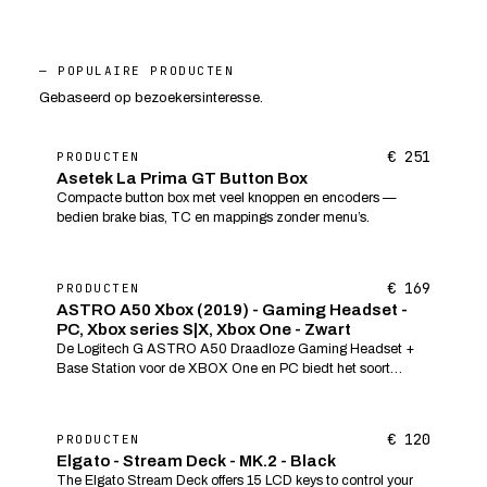
— POPULAIRE PRODUCTEN
Gebaseerd op bezoekersinteresse.
€ 251
PRODUCTEN
Asetek La Prima GT Button Box
Compacte button box met veel knoppen en encoders —
bedien brake bias, TC en mappings zonder menu’s.
€ 169
PRODUCTEN
ASTRO A50 Xbox (2019) - Gaming Headset -
PC, Xbox series S|X, Xbox One - Zwart
De Logitech G ASTRO A50 Draadloze Gaming Headset +
Base Station voor de XBOX One en PC biedt het soort
hoogwaardige akoestiek, ergonomie, comfort en
duurzaamheid dat gamers verwachten.Ervaar de leg...
€ 120
PRODUCTEN
Elgato - Stream Deck - MK.2 - Black
The Elgato Stream Deck offers 15 LCD keys to control your