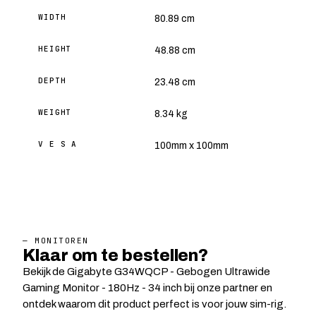
WIDTH
80.89 cm
HEIGHT
48.88 cm
DEPTH
23.48 cm
WEIGHT
8.34 kg
V E S A
100mm x 100mm
— MONITOREN
Klaar om te bestellen?
Bekijk de Gigabyte G34WQCP - Gebogen Ultrawide
Gaming Monitor - 180Hz - 34 inch bij onze partner en
ontdek waarom dit product perfect is voor jouw sim-rig.