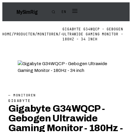
My
Sim
Rig
EN
GIGABYTE G34WQCP - GEBOGEN
HOME
/
PRODUCTEN
/
MONITOREN
/
ULTRAWIDE GAMING MONITOR -
180HZ - 34 INCH
— MONITOREN
GIGABYTE
Gigabyte G34WQCP -
Gebogen Ultrawide
Gaming Monitor - 180Hz -