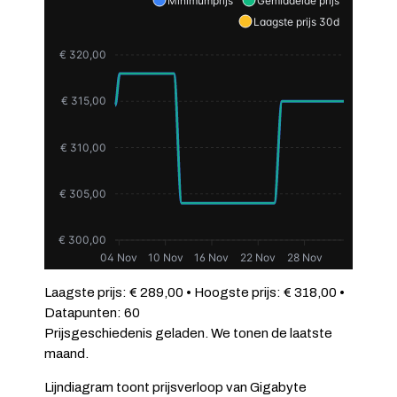
Minimumprijs
Gemiddelde prijs
Laagste prijs 30d
€ 320,00
€ 315,00
€ 310,00
€ 305,00
€ 300,00
04 Nov
10 Nov
16 Nov
22 Nov
28 Nov
Laagste prijs: € 289,00 • Hoogste prijs: € 318,00 •
Datapunten: 60
Prijsgeschiedenis geladen. We tonen de laatste
maand.
Lijndiagram toont prijsverloop van Gigabyte