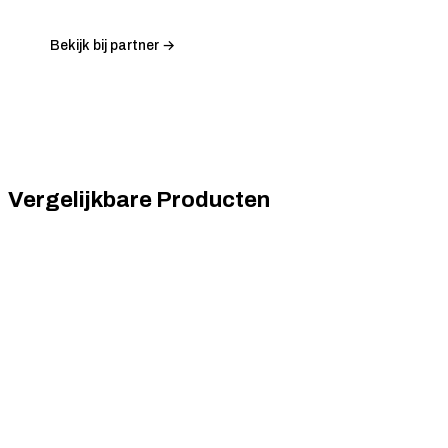
Bekijk bij partner →
Vergelijkbare Producten
Philips
Philips 346E2CUAE - QHD Curved UltraWide USB-
C Monitor - 65w - EPEAT & TCO - 34 Inch