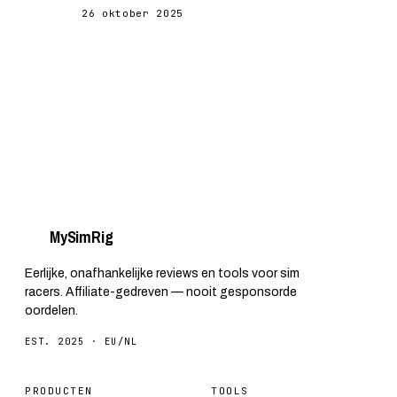
comfort, prijs en aanbevolen setups.
26 oktober 2025
My
Sim
Rig
Eerlijke, onafhankelijke reviews en tools voor sim
racers. Affiliate-gedreven — nooit gesponsorde
oordelen.
EST. 2025 · EU/NL
PRODUCTEN
TOOLS