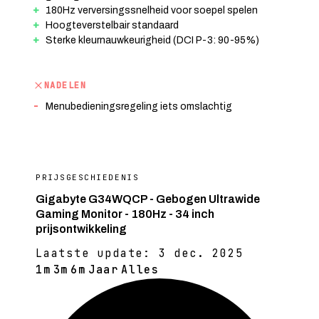
180Hz verversingssnelheid voor soepel spelen
Hoogteverstelbair standaard
Sterke kleurnauwkeurigheid (DCI P-3: 90-95%)
NADELEN
Menubedieningsregeling iets omslachtig
PRIJSGESCHIEDENIS
Gigabyte G34WQCP - Gebogen Ultrawide
Gaming Monitor - 180Hz - 34 inch
prijsontwikkeling
Laatste update:
3 dec. 2025
1m
3m
6m
Jaar
Alles