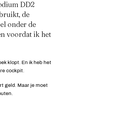
Podium DD2
bruikt, de
oel onder de
n voordat ik het
k klopt. En ik heb het
re cockpit.
art geld. Maar je moet
outen.