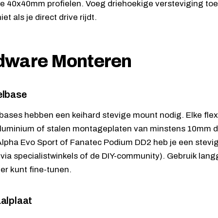
e 40x40mm profielen. Voeg driehoekige versteviging toe. S
iet als je direct drive rijdt.
dware Monteren
elbase
ases hebben een keihard stevige mount nodig. Elke flex
luminium of stalen montageplaten van minstens 10mm dik
Alpha Evo Sport
of
Fanatec Podium DD2
heb je een stevi
via specialistwinkels of de DIY-community). Gebruik lang
ter kunt fine-tunen.
alplaat