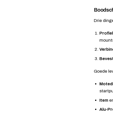
Boodsch
Drie ding
Profie
mounts
Verbin
Bevest
Goede lev
Moted
startp
Item
e
Alu-Pr