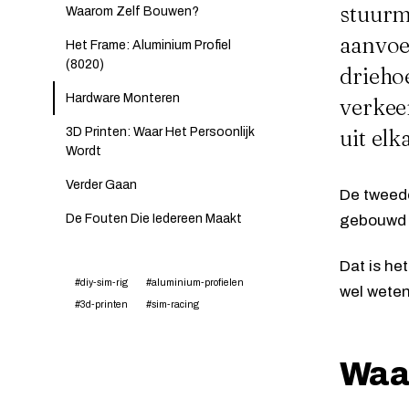
stuurm
Waarom Zelf Bouwen?
aanvoel
Het Frame: Aluminium Profiel
(8020)
drieho
Hardware Monteren
verkee
3D Printen: Waar Het Persoonlijk
uit el
Wordt
Verder Gaan
De tweede
De Fouten Die Iedereen Maakt
gebouwd v
Dat is het
#diy-sim-rig
#aluminium-profielen
wel weten 
#3d-printen
#sim-racing
Waa