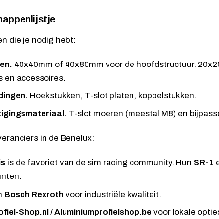
appenlijstje
en die je nodig hebt:
len.
40x40mm of 40x80mm voor de hoofdstructuur. 20x2
 en accessoires.
dingen.
Hoekstukken, T-slot platen, koppelstukken.
igingsmateriaal.
T-slot moeren (meestal M8) en bijpass
eranciers in de Benelux:
is
is de favoriet van de sim racing community. Hun
SR-1
unten.
n
Bosch Rexroth
voor industriële kwaliteit.
ofiel-Shop.nl / Aluminiumprofielshop.be
voor lokale optie