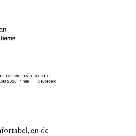
van
ltieme
UBLICEERD
LEESTIJD
NIVEAU
pril 2026
4 min
Gevorderd
fortabel, en de