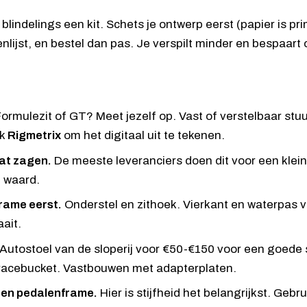
 blindelings een kit. Schets je ontwerp eerst (papier is p
nlijst, en bestel dan pas. Je verspilt minder en bespaart
ormulezit of GT? Meet jezelf op. Vast of verstelbaar st
ik
Rigmetrix
om het digitaal uit te tekenen.
at zagen.
De meeste leveranciers doen dit voor een klei
 waard.
rame eerst.
Onderstel en zithoek. Vierkant en waterpas vo
aait.
Autostoel van de sloperij voor €50-€150 voor een goede 
racebucket. Vastbouwen met adapterplaten.
 en pedalenframe.
Hier is stijfheid het belangrijkst. Geb