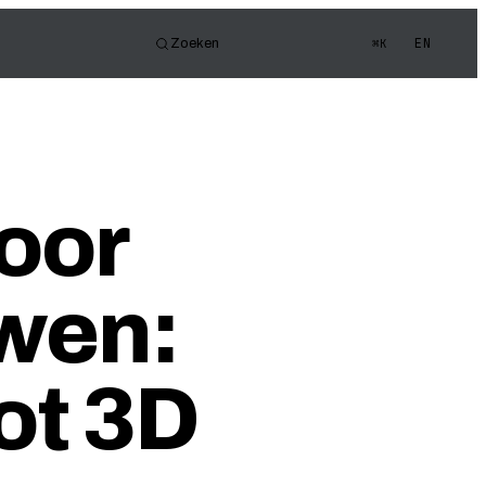
EN
Zoeken
⌘K
or
e FOV
gen Quiz
oor
wen:
ot 3D