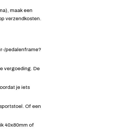
rima), maak een
 op verzendkosten.
uur-/pedalenframe?
ne vergoeding. De
ordat je iets
sportstoel. Of een
ruik 40x80mm of