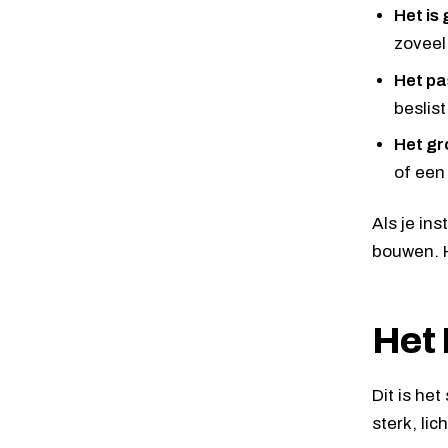
Het is
zoveel
Het pa
beslist
Het gr
of een
Als je in
bouwen. 
Het 
Dit is he
sterk, lic