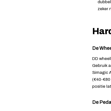
dubbel
zeker n
Har
De Whe
DD wheelb
Gebruik a
Simagic 
(€40-€80 
positie la
De Peda