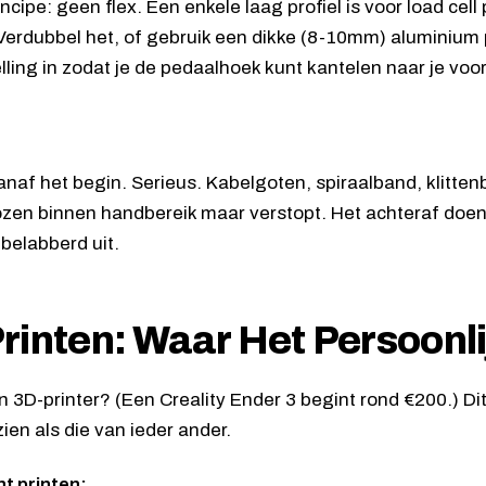
incipe: geen flex. Een enkele laag profiel is voor load cel
erdubbel het, of gebruik een dikke (8-10mm) aluminium
lling in zodat je de pedaalhoek kunt kantelen naar je voor
vanaf het begin. Serieus. Kabelgoten, spiraalband, klitt
zen binnen handbereik maar verstopt. Het achteraf doen is
 belabberd uit.
rinten: Waar Het Persoonli
n 3D-printer? (Een Creality Ender 3 begint rond €200.) Dit 
zien als die van ieder ander.
nt printen: