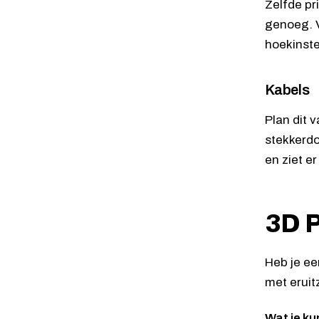
Zelfde pr
genoeg. V
hoekinste
Kabels
Plan dit 
stekkerdo
en ziet er
3D P
Heb je ee
met eruit
Wat je ku