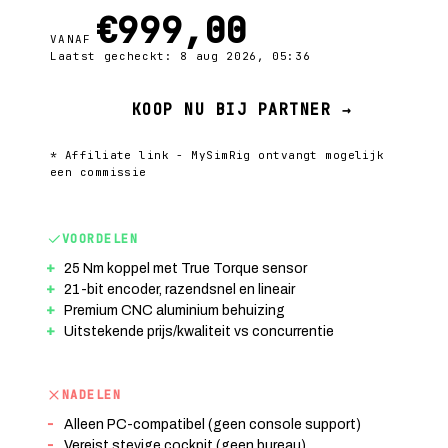
€999,00
VANAF
Laatst gecheckt: 8 aug 2026, 05:36
KOOP NU BIJ PARTNER →
* Affiliate link - MySimRig ontvangt mogelijk
een commissie
VOORDELEN
25 Nm koppel met True Torque sensor
21-bit encoder, razendsnel en lineair
Premium CNC aluminium behuizing
Uitstekende prijs/kwaliteit vs concurrentie
NADELEN
Alleen PC-compatibel (geen console support)
Vereist stevige cockpit (geen bureau)