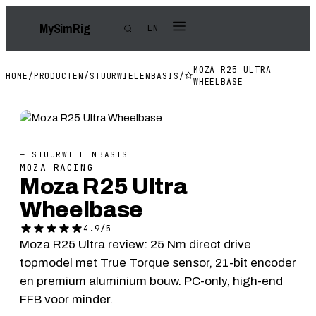
My
Sim
Rig
EN
MOZA R25 ULTRA
HOME
/
PRODUCTEN
/
STUURWIELENBASIS
/
WHEELBASE
— STUURWIELENBASIS
MOZA RACING
Moza R25 Ultra
Wheelbase
4.9/5
Moza R25 Ultra review: 25 Nm direct drive
topmodel met True Torque sensor, 21-bit encoder
en premium aluminium bouw. PC-only, high-end
FFB voor minder.