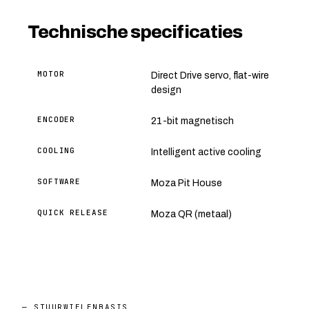
Technische specificaties
MOTOR
Direct Drive servo, flat-wire
design
ENCODER
21-bit magnetisch
COOLING
Intelligent active cooling
SOFTWARE
Moza Pit House
QUICK RELEASE
Moza QR (metaal)
— STUURWIELENBASIS