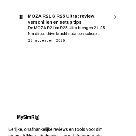
MOZA R21 & R25 Ultra: review,
verschillen en setup tips
De MOZA R21 en R25 Ultra brengen 21-25
Nm direct-drive kracht naar een scherp
prijsniveau. Dit is ons overzicht van specs,
25 november 2025
force feedback, installatie en welke base jij
moet kiezen.
My
Sim
Rig
Eerlijke, onafhankelijke reviews en tools voor sim
racers. Affiliate-gedreven — nooit gesponsorde