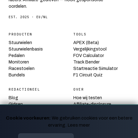
oordelen.
EST. 2025 · EU/NL
PRODUCTEN
TOOLS
Stuurwielen
APEX (Beta)
Stuurwielenbasis
Vergelijkingstool
Pedalen
FOV Calculator
Monitoren
Track Bender
Racestoelen
Startreactie Simulator
Bundels
F1 Circuit Quiz
REDACTIONEEL
OVER
Blog
Hoe wij testen
Gidsen
Affiliate-disclosure
Kalender
Contact
Nieuws
Privacy
Cookie voorkeuren:
We gebruiken cookies voor een betere
ervaring.
Lees meer
© 2026 MYSIMRIG
V4.0 · EDITORIAL