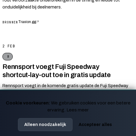
fout veroorzaakte onderbrekingen in de timing en leidde tot
onduidelijkheid bij deelnemers.
Traxion.gg
↗
BRONNEN
2 FEB
B
Rennsport voegt Fuji Speedway
shortcut‑lay-out toe in gratis update
Rennsport voegt in de komende gratis update de Fuji Speedway
GP-circuit met een shortcut‑lay-out toe, evenals de Kuala Lumpur
Street Circuit en de Short Course‑configuratie van Road Atlanta.
Cookie voorkeuren:
We gebruiken cookies voor een betere
Deze nieuwe banen worden beschikbaar voor spelers zonder extra
ervaring.
Lees meer
kosten.
Alleen noodzakelijk
Accepteer alles
Traxion.gg
↗
BRONNEN