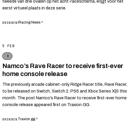
tweede van drie ovalen op het acht-raceschema, krijgt voor het
eerst virtueel plaats in deze serie.
iRacing News
↗
BRONNEN
5 FEB
B
Namco’s Rave Racer to receive first-ever
home console release
The previously arcade cabinet-only Ridge Racer title, Rave Racer,
to be released on Switch, Switch 2, PS5 and Xbox Series X|S this
month. The post Namco’s Rave Racer to receive first-ever home
console release appeared first on Traxion.GG.
Traxion.gg
↗
BRONNEN