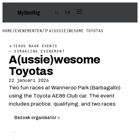
My
Sim
Rig
EN
HOME
/
EVENEMENTEN
/
A(USSIE)WESOME TOYOTAS
TERUG NAAR EVENTS
— SIMRACING EVENEMENT
A(ussie)wesome
Toyotas
22 januari 2026
Two fun races at Wanneroo Park (Barbagallo)
using the Toyota AE86 Club car. The event
includes practice, qualifying, and two races.
Bezoek organisator