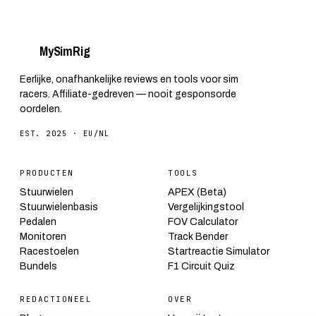
My
Sim
Rig
Eerlijke, onafhankelijke reviews en tools voor sim
racers. Affiliate-gedreven — nooit gesponsorde
oordelen.
EST. 2025 · EU/NL
PRODUCTEN
TOOLS
Stuurwielen
APEX (Beta)
Stuurwielenbasis
Vergelijkingstool
Pedalen
FOV Calculator
Monitoren
Track Bender
Racestoelen
Startreactie Simulator
Bundels
F1 Circuit Quiz
REDACTIONEEL
OVER