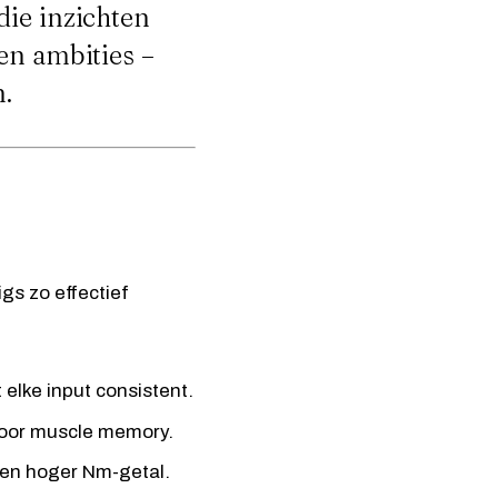
die inzichten
en ambities –
n.
gs zo effectief
 elke input consistent.
voor muscle memory.
 een hoger Nm-getal.