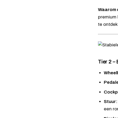
Waarom d
premium b
te ontdekk
Tier 2 –
Wheel
Pedal
Cockpi
Stuur:
een ro