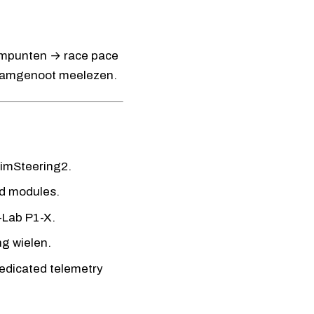
rempunten → race pace
 teamgenoot meelezen.
SimSteering2
.
d modules.
-Lab P1-X
.
g wielen.
edicated telemetry