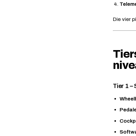
Teleme
Die vier 
Tier
niv
Tier 1 –
Wheel
Pedal
Cockpi
Softw