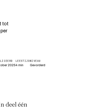
 tot
 per
BLICEERD
LEESTIJD
NIVEAU
tober 2025
4 min
Gevorderd
 In
deel één