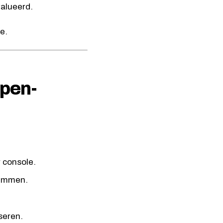
valueerd.
e.
ppen-
 console.
remmen.
seren.