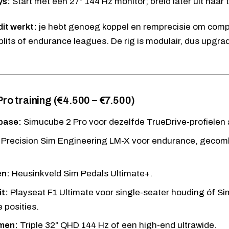
ys:
Start met een 27” 144 Hz monitor; breid later uit naar t
it werkt:
je hebt genoeg koppel en remprecisie om competi
plits of endurance leagues. De rig is modulair, dus upgr
 Pro training (€4.500 – €7.500)
base:
Simucube 2 Pro
voor dezelfde TrueDrive-profielen 
Precision Sim Engineering LM-X
voor endurance, gecom
en:
Heusinkveld Sim Pedals Ultimate+
.
t:
Playseat F1 Ultimate
voor single-seater houding óf
Si
 posities.
men:
Triple 32” QHD 144 Hz of een high-end ultrawide.