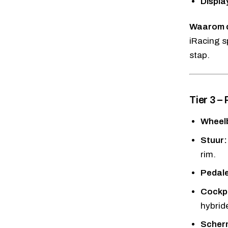
Displa
Waarom d
iRacing s
stap.
Tier 3 –
Wheel
Stuur:
rim.
Pedal
Cockpi
hybride
Scher