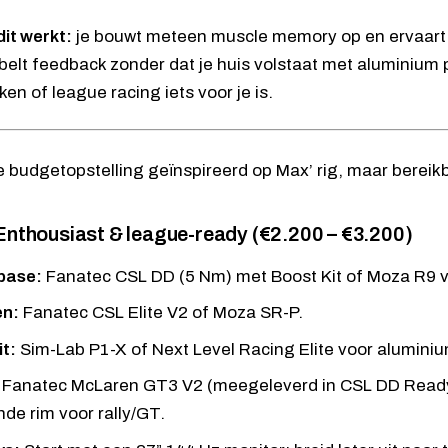
it werkt:
je bouwt meteen muscle memory op en ervaart d
elt feedback zonder dat je huis volstaat met aluminium 
en of league racing iets voor je is.
 Enthousiast & league-ready (€2.200 – €3.200)
base:
Fanatec CSL DD (5 Nm)
met Boost Kit of
Moza R9
v
en:
Fanatec CSL Elite V2
of
Moza SR-P
.
t:
Sim-Lab P1-X
of
Next Level Racing Elite
voor aluminium
Fanatec McLaren GT3 V2
(meegeleverd in
CSL DD Read
nde rim voor rally/GT.