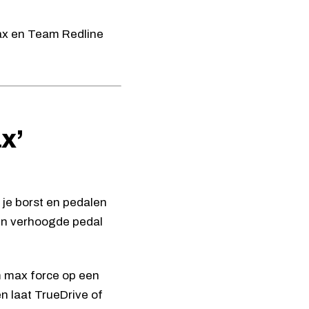
 Max en Team Redline
x’
 je borst en pedalen
en verhoogde pedal
m max force op een
n laat TrueDrive of