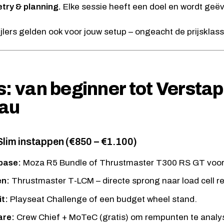
try & planning.
Elke sessie heeft een doel en wordt geë
pijlers gelden ook voor jouw setup – ongeacht de prijsklass
s: van beginner tot Versta
eau
 Slim instappen (€850 – €1.100)
base:
Moza R5 Bundle
of
Thrustmaster T300 RS GT
voor
en:
Thrustmaster T-LCM
– directe sprong naar load cell 
t:
Playseat Challenge
of een budget wheel stand.
are:
Crew Chief + MoTeC (gratis) om rempunten te analy