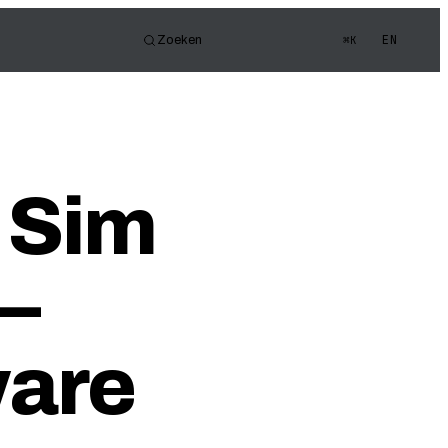
EN
Zoeken
⌘K
or
e FOV
gen Quiz
 Sim
—
are