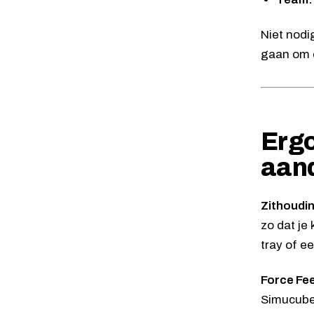
Niet nodi
gaan om e
Ergo
aan
Zithoudi
zo dat je
tray of e
Force Fe
Simucube 