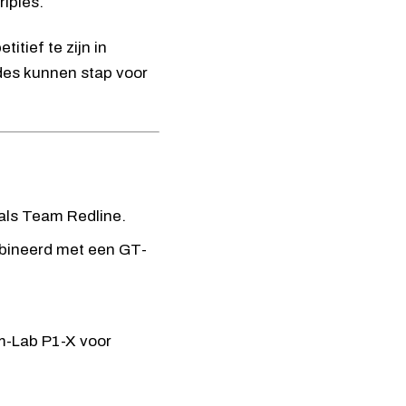
riples.
tief te zijn in
ades kunnen stap voor
als Team Redline.
bineerd met een GT-
m-Lab P1-X
voor