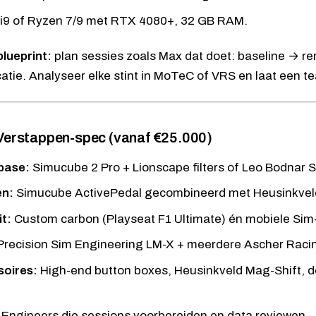
/i9 of Ryzen 7/9 met RTX 4080+, 32 GB RAM.
blueprint:
plan sessies zoals Max dat doet: baseline → 
catie. Analyseer elke stint in MoTeC of VRS en laat een
 Verstappen-spec (vanaf €25.000)
base:
Simucube 2 Pro + Lionscape filters of
Leo Bodnar 
en:
Simucube ActivePedal
gecombineerd met Heusinkvel
t:
Custom carbon (Playseat F1 Ultimate) én mobiele
Sim
Precision Sim Engineering LM-X
+ meerdere Ascher Racin
oires:
High-end button boxes, Heusinkveld Mag-Shift, d
Engineers die sessions voorbereiden en data reviewen.