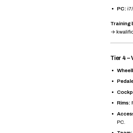
PC:
i7
Training 
→ kwalifi
Tier 4 –
Wheel
Pedal
Cockpi
Rims:
Access
PC.
Team: