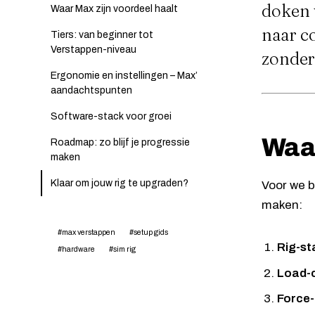
doken 
Waar Max zijn voordeel haalt
naar c
Tiers: van beginner tot
Verstappen-niveau
zonder 
Ergonomie en instellingen – Max’
aandachtspunten
Software-stack voor groei
Waar
Roadmap: zo blijf je progressie
maken
Klaar om jouw rig te upgraden?
Voor we b
maken:
#max verstappen
#setup gids
Rig-sta
#hardware
#sim rig
Load-c
Force-