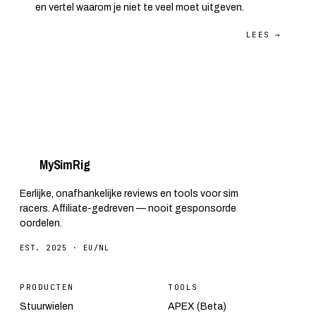
en vertel waarom je niet te veel moet uitgeven.
LEES →
My
Sim
Rig
Eerlijke, onafhankelijke reviews en tools voor sim
racers. Affiliate-gedreven — nooit gesponsorde
oordelen.
EST. 2025 · EU/NL
PRODUCTEN
TOOLS
Stuurwielen
APEX (Beta)