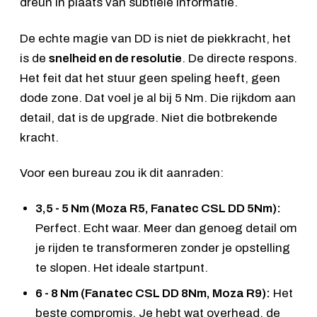
dreun in plaats van subtiele informatie.
De echte magie van DD is niet de piekkracht, het
is de
snelheid en de resolutie
. De directe respons.
Het feit dat het stuur geen speling heeft, geen
dode zone. Dat voel je al bij 5 Nm. Die rijkdom aan
detail, dat is de upgrade. Niet die botbrekende
kracht.
Voor een bureau zou ik dit aanraden:
3,5 - 5 Nm (Moza R5, Fanatec CSL DD 5Nm):
Perfect. Echt waar. Meer dan genoeg detail om
je rijden te transformeren zonder je opstelling
te slopen. Het ideale startpunt.
6 - 8 Nm (Fanatec CSL DD 8Nm,
Moza R9
):
Het
beste compromis. Je hebt wat overhead, de