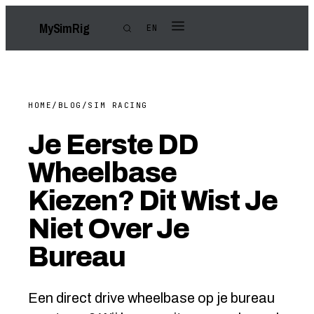
My
Sim
Rig
EN
HOME
/
BLOG
/
SIM RACING
Je Eerste DD
Wheelbase
Kiezen? Dit Wist Je
Niet Over Je
Bureau
Een direct drive wheelbase op je bureau