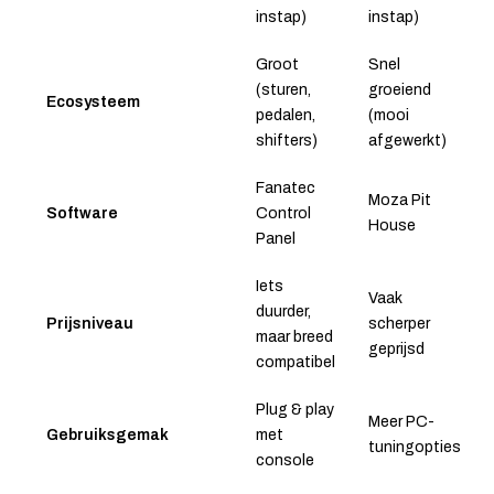
instap)
instap)
Groot
Snel
(sturen,
groeiend
Ecosysteem
pedalen,
(mooi
shifters)
afgewerkt)
Fanatec
Moza Pit
Software
Control
House
Panel
Iets
Vaak
duurder,
Prijsniveau
scherper
maar breed
geprijsd
compatibel
Plug & play
Meer PC-
Gebruiksgemak
met
tuningopties
console