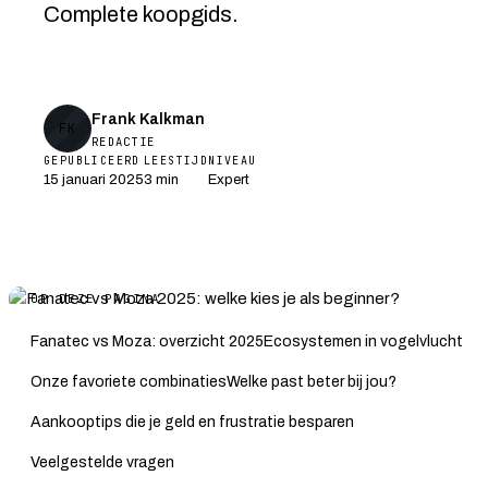
Complete koopgids.
Frank Kalkman
FK
REDACTIE
GEPUBLICEERD
LEESTIJD
NIVEAU
15 januari 2025
3 min
Expert
OP DEZE PAGINA
Fanatec vs Moza: overzicht 2025
Ecosystemen in vogelvlucht
Onze favoriete combinaties
Welke past beter bij jou?
Aankooptips die je geld en frustratie besparen
Veelgestelde vragen