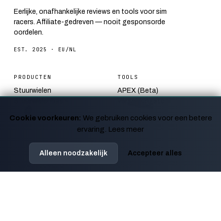
Eerlijke, onafhankelijke reviews en tools voor sim
racers. Affiliate-gedreven — nooit gesponsorde
oordelen.
EST. 2025 · EU/NL
PRODUCTEN
TOOLS
Stuurwielen
APEX (Beta)
Stuurwielenbasis
Vergelijkingstool
Pedalen
FOV Calculator
Cookie voorkeuren:
We gebruiken cookies voor een betere
Monitoren
Track Bender
ervaring.
Lees meer
Racestoelen
Startreactie Simulator
Bundels
F1 Circuit Quiz
Alleen noodzakelijk
Accepteer alles
REDACTIONEEL
OVER
Blog
Hoe wij testen
Gidsen
Affiliate-disclosure
Kalender
Contact
Nieuws
Privacy