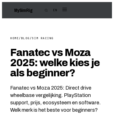
My
Sim
Rig
EN
HOME
/
BLOG
/
SIM RACING
Fanatec vs Moza
2025: welke kies je
als beginner?
Fanatec vs Moza 2025: Direct drive
wheelbase vergelijking. PlayStation
support, prijs, ecosysteem en software.
Welk merk is het beste voor beginners?