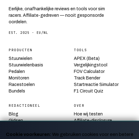
Eerlijke, onafhankelijke reviews en tools voor sim
racers. Affiliate-gedreven — nooit gesponsorde
oordelen.
EST. 2025 · EU/NL
PRODUCTEN
TOOLS
Stuurwielen
APEX (Beta)
Stuurwielenbasis
Vergelijkingstool
Pedalen
FOV Calculator
Monitoren
Track Bender
Racestoelen
Startreactie Simulator
Bundels
F1 Circuit Quiz
REDACTIONEEL
OVER
Blog
Hoe wij testen
Gidsen
Affiliate-disclosure
Kalender
Contact
Nieuws
Privacy
Cookie voorkeuren:
We gebruiken cookies voor een betere