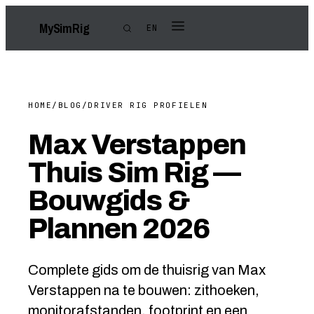
My
Sim
Rig
EN
HOME
/
BLOG
/
DRIVER RIG PROFIELEN
Max Verstappen
Thuis Sim Rig —
Bouwgids &
Plannen 2026
Complete gids om de thuisrig van Max
Verstappen na te bouwen: zithoeken,
monitorafstanden, footprint en een