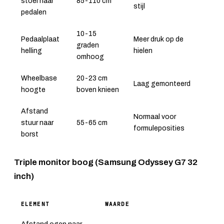
stoel naar
85-110 cm
stijl
pedalen
10-15
Pedaalplaat
Meer druk op de
graden
helling
hielen
omhoog
Wheelbase
20-23 cm
Laag gemonteerd
hoogte
boven knieen
Afstand
Normaal voor
stuur naar
55-65 cm
formuleposities
borst
Triple monitor boog (Samsung Odyssey G7 32
inch)
ELEMENT
WAARDE