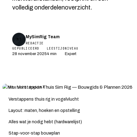
volledig onderdelenoverzicht.
MySimRig Team
MT
REDACTIE
GEPUBLICEERD
LEESTIJD
NIVEAU
28 november 2025
4 min
Expert
OP DEZE PAGINA
Verstappens thuis rig in vogelvlucht
Layout: maten, hoeken en opstelling
Alles wat je nodig hebt (hardwarelijst)
Stap-voor-stap bouwplan