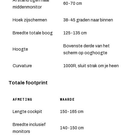
Afstand ogen naar
60-70 cm
middenmonitor
Hoek zijschermen
38-45 graden naar binnen
Breedte totale boog
125-135 cm
Bovenste derde van het
Hoogte
scherm op ooghoogte
Curvature
1000R, sluit strak om je heen
Totale footprint
AFMETING
WAARDE
Lengte cockpit
150-165 cm
Breedte inclusief
140-150 cm
monitors