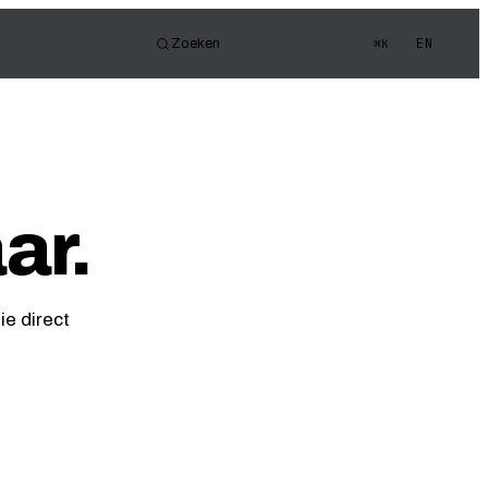
EN
Zoeken
⌘K
or
e FOV
gen Quiz
ar.
ie direct